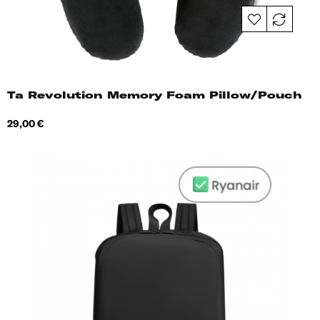
Ta Revolution Memory Foam Pillow/Pouch
Hind
29,00 €