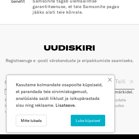
Samsonite tagab ülemaailmse
garantiiteenuse, et teie Samsonite pagas
jääks alati teie kõrvale.
UUDISKIRI
Registreeruge e -posti värskenduste ja eripakkumiste saamiseks.
Telli
Kasutame kolmandate osapoolte küpsiseid,
et parandada teie sirvimiskogemust,
Olen nõus, et minu e-posti kasutatakse turunduseesmärkidel.
analüüsida saidi liiklust ja isikupärastada
Kui tellite meie uudiskirja, saate e-posti teel uudiseid toodete
sisu ning reklaame.
Lisateave.
kohta. Saate oma nõusoleku igal ajal tagasi võtta, loobudes
uudiskirja tellimisest. Lugege meie privaatsuspoliitikat.
Mitte lubada
Luba küpsised