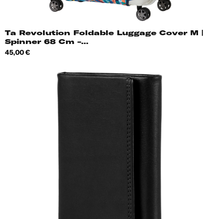
Ta Revolution Foldable Luggage Cover M |
Spinner 68 Cm -...
Hind
45,00 €