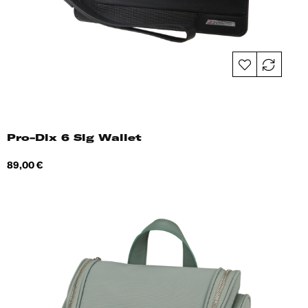
Pro-Dlx 6 Slg Wallet
Hind
89,00 €