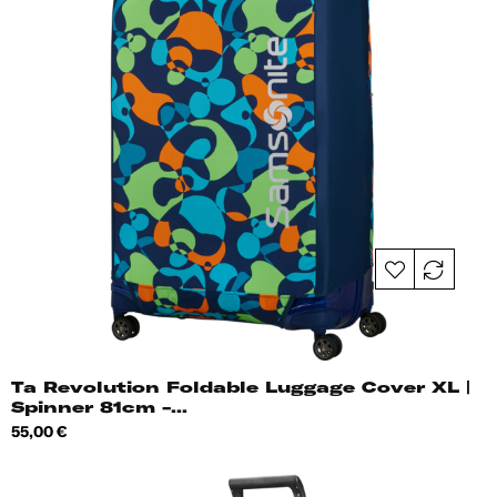
Ta Revolution Foldable Luggage Cover XL |
Spinner 81cm -...
Hind
55,00 €