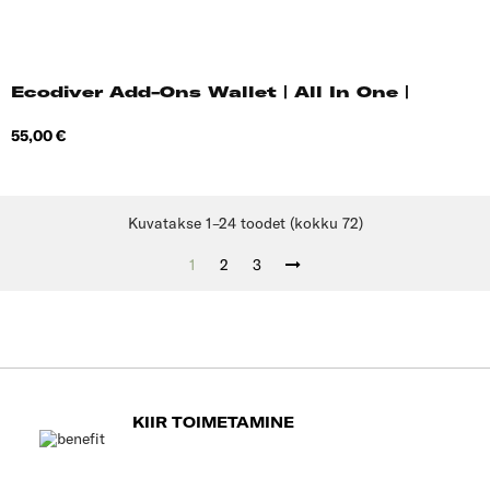
Ecodiver Add-Ons Wallet | All In One |
Hind
55,00 €
Kuvatakse 1–24 toodet (kokku 72)
1
2
3
KIIR TOIMETAMINE