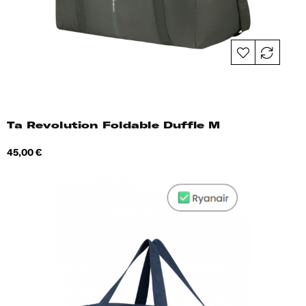
Ta Revolution Foldable Duffle M
Hind
45,00 €