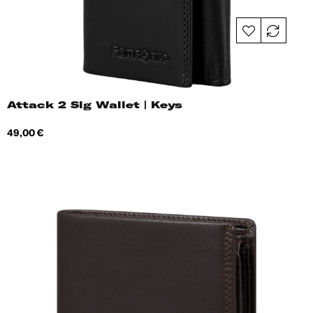
Attack 2 Slg Wallet | Keys
Hind
49,00 €