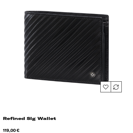
Refined Slg Wallet
Hind
119,00 €