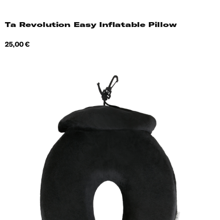
Ta Revolution Easy Inflatable Pillow
Hind
25,00 €