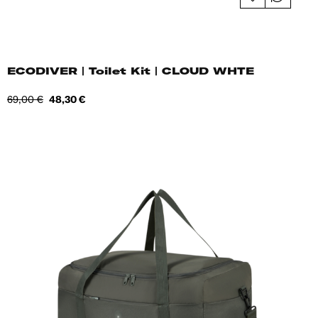
ECODIVER | Toilet Kit | CLOUD WHTE
Tavahind
Hind
69,00 €
48,30 €