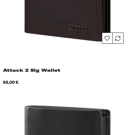
Attack 2 Slg Wallet
Hind
65,00 €