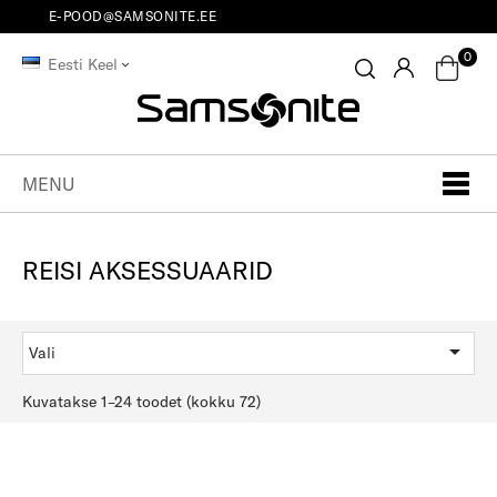
E-POOD@SAMSONITE.EE
0
Eesti Keel
MENU
REISI AKSESSUAARID

Vali
Kuvatakse 1–24 toodet (kokku 72)