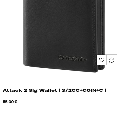
Attack 2 Slg Wallet | 3/2CC+COIN+C |
Hind
55,00 €