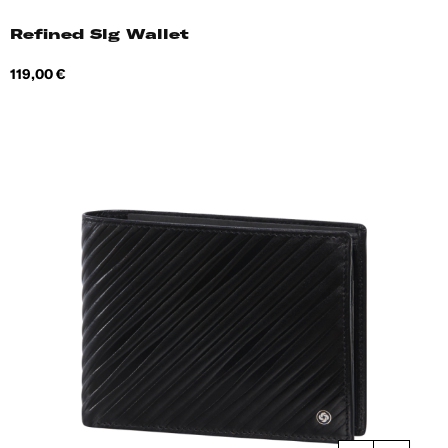
Refined Slg Wallet
Hind
119,00 €