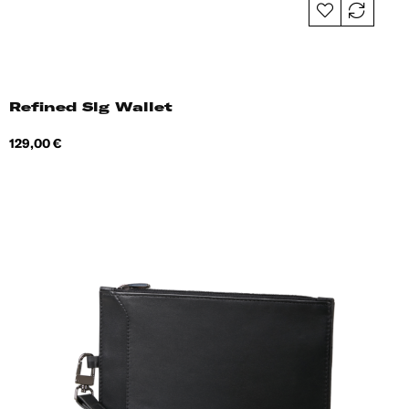
Refined Slg Wallet
Hind
129,00 €