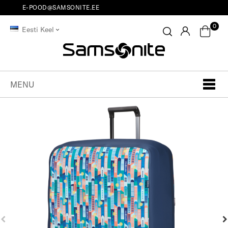
E-POOD@SAMSONITE.EE
0
Eesti Keel
MENU