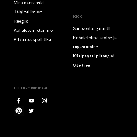
Minu aadressid
Jälgi tellimust
KKK
Reeglid
Samsonite garantii
Kohaletoimetamine
Kohaletoimetamine ja
Privaatsuspoliitika
tagastamine
Käsipagasi piirangud
Site tree
LIITUGE MEIEGA