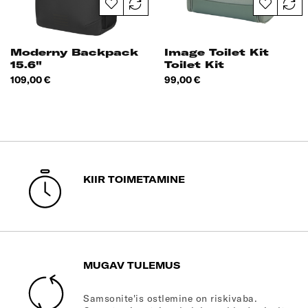
Moderny Backpack
Image Toilet Kit
15.6"
Toilet Kit
Hind
Hind
109,00 €
99,00 €
KIIR TOIMETAMINE
MUGAV TULEMUS
Samsonite'is ostlemine on riskivaba.