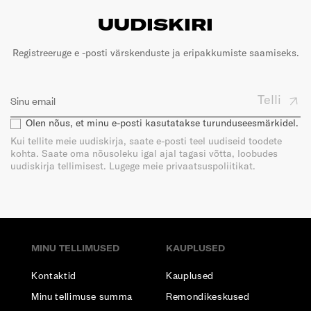
UUDISKIRI
Registreeruge e -posti värskenduste ja eripakkumiste saamiseks.
Telli
Olen nõus, et minu e-posti kasutatakse turunduseesmärkidel.
Kui tellite meie uudiskirja, saate e-posti teel uudiseid toodete
kohta. Saate oma nõusoleku igal ajal tagasi võtta, loobudes
uudiskirja tellimisest. Lugege meie privaatsuspoliitikat.
MINU TELLIMUSED
KAUPLUSED
Kontaktid
Kauplused
Minu tellimuse summa
Remondikeskused