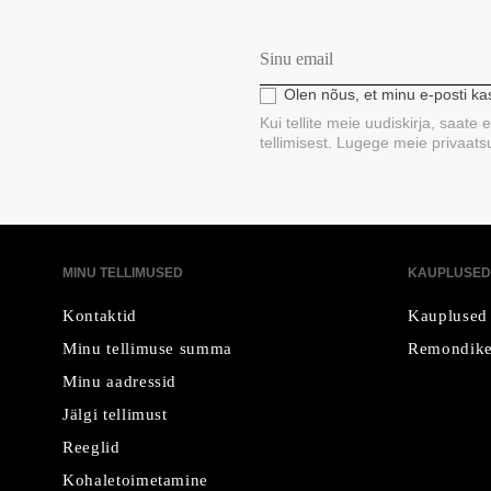
Olen nõus, et minu e-posti k
Kui tellite meie uudiskirja, saate
tellimisest. Lugege meie privaatsus
MINU TELLIMUSED
KAUPLUSED
Kontaktid
Kauplused
Minu tellimuse summa
Remondike
Minu aadressid
Jälgi tellimust
Reeglid
Kohaletoimetamine