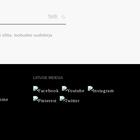
Telli
i võtta, loobudes uudiskirja
LIITUGE MEIEGA
mine