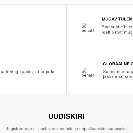
MUGAV TULEM
Samsonite'is os
igalt ostult mu
GLOBAALNE G
iga tehingu jaoks, et tagada
Samsonite taga
jääks alati teie
UUDISKIRI
Registreeruge e -posti värskenduste ja eripakkumiste saamiseks.