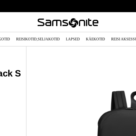
KOTID
REISIKOTID,SELJAKOTID
LAPSED
KÄEKOTID
REISI AKSES
ack S