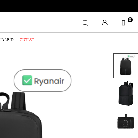
0
SUAARID
OUTLET