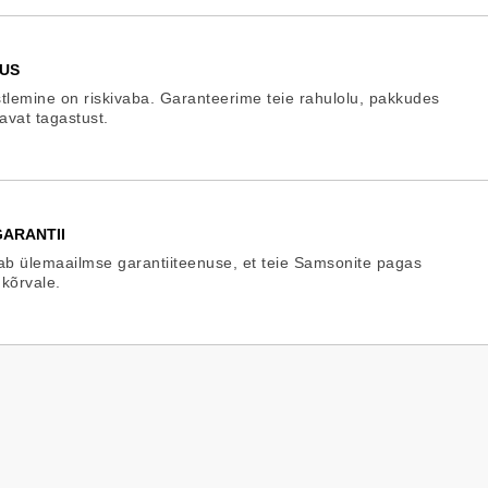
US
tlemine on riskivaba. Garanteerime teie rahulolu, pakkudes
gavat tagastust.
ARANTII
b ülemaailmse garantiiteenuse, et teie Samsonite pagas
 kõrvale.