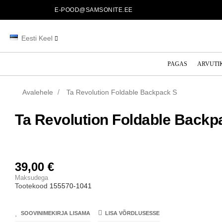
E-POOD@SAMSONITE.EE
Eesti Keel
PAGAS
ARVUTI
Avalehele
Ta Revolution Foldable Backpack S
Ta Revolution Foldable Backp
39,00 €
Maksudega
Tootekood
155570-1041
SOOVINIMEKIRJA LISAMA
LISA VÕRDLUSESSE