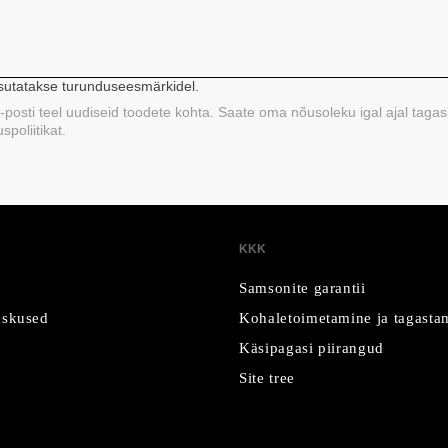
asutatakse turunduseesmärkidel.
 e-posti teel uudiseid toodete kohta. Saate oma nõusoleku igal ajal tagas
poliitikat.
KKK
Samsonite garantii
skused
Kohaletoimetamine ja tagasta
Käsipagasi piirangud
Site tree