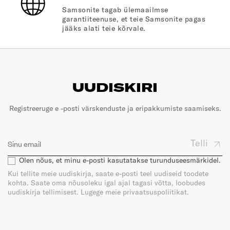
Samsonite tagab ülemaailmse
garantiiteenuse, et teie Samsonite pagas
jääks alati teie kõrvale.
UUDISKIRI
Registreeruge e -posti värskenduste ja eripakkumiste saamiseks.
Telli
Olen nõus, et minu e-posti kasutatakse turunduseesmärkidel.
Kui tellite meie uudiskirja, saate e-posti teel uudiseid toodete
kohta. Saate oma nõusoleku igal ajal tagasi võtta, loobudes
uudiskirja tellimisest. Lugege meie privaatsuspoliitikat.