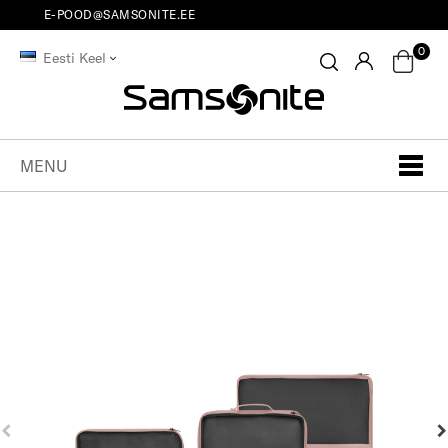
E-POOD@SAMSONITE.EE
0
Eesti Keel
MENU