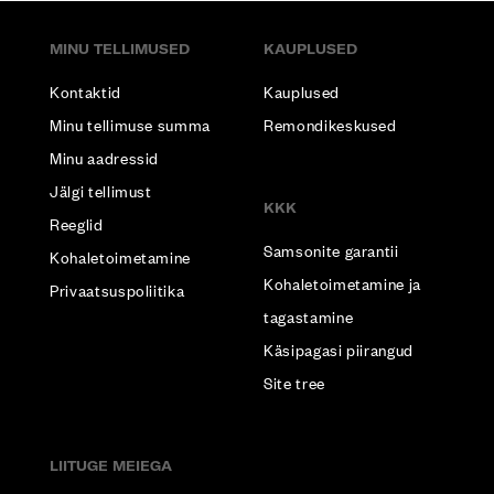
MINU TELLIMUSED
KAUPLUSED
Kontaktid
Kauplused
Minu tellimuse summa
Remondikeskused
Minu aadressid
Jälgi tellimust
KKK
Reeglid
Samsonite garantii
Kohaletoimetamine
Kohaletoimetamine ja
Privaatsuspoliitika
tagastamine
Käsipagasi piirangud
Site tree
LIITUGE MEIEGA