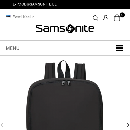
E-POOD@SAMSONITE.EE
0
Eesti Keel
MENU