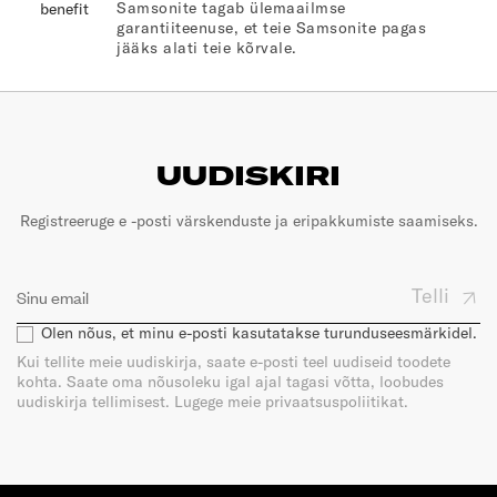
Samsonite tagab ülemaailmse
garantiiteenuse, et teie Samsonite pagas
jääks alati teie kõrvale.
UUDISKIRI
Registreeruge e -posti värskenduste ja eripakkumiste saamiseks.
Telli
Olen nõus, et minu e-posti kasutatakse turunduseesmärkidel.
Kui tellite meie uudiskirja, saate e-posti teel uudiseid toodete
kohta. Saate oma nõusoleku igal ajal tagasi võtta, loobudes
uudiskirja tellimisest. Lugege meie privaatsuspoliitikat.