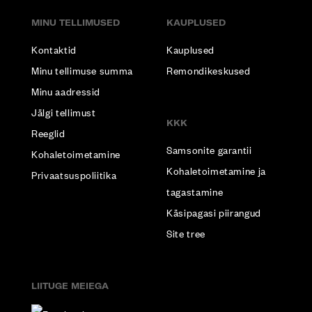
MINU TELLIMUSED
KAUPLUSED
Kontaktid
Kauplused
Minu tellimuse summa
Remondikeskused
Minu aadressid
Jälgi tellimust
KKK
Reeglid
Samsonite garantii
Kohaletoimetamine
Kohaletoimetamine ja
Privaatsuspoliitika
tagastamine
Käsipagasi piirangud
Site tree
LIITUGE MEIEGA