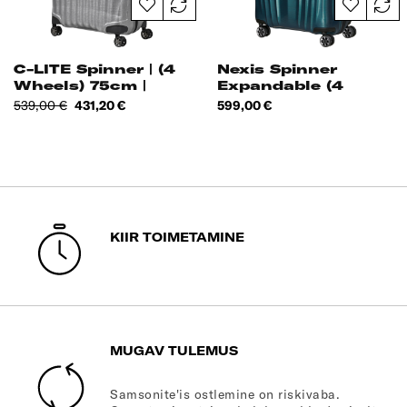
C-LITE Spinner | (4
Nexis Spinner
Wheels) 75cm |
Expandable (4
Aluminium|
Wheels) 76cm
Tavahind
Hind
Hind
539,00 €
431,20 €
599,00 €
KIIR TOIMETAMINE
MUGAV TULEMUS
Samsonite'is ostlemine on riskivaba.