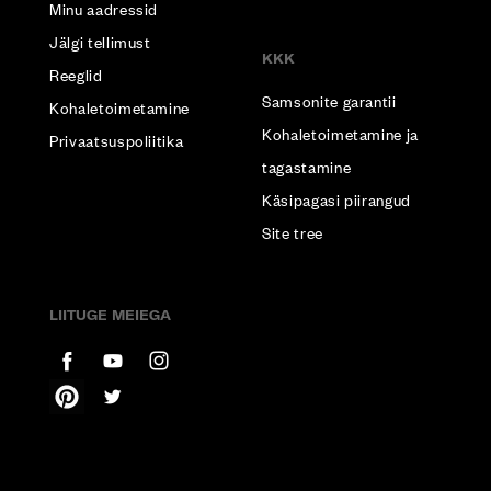
Minu aadressid
Jälgi tellimust
KKK
Reeglid
Samsonite garantii
Kohaletoimetamine
Kohaletoimetamine ja
Privaatsuspoliitika
tagastamine
Käsipagasi piirangud
Site tree
LIITUGE MEIEGA