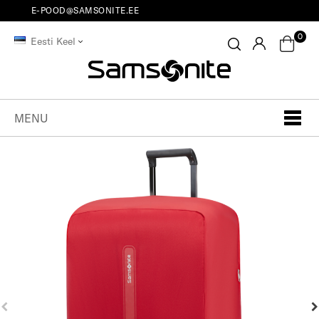
E-POOD@SAMSONITE.EE
0
Eesti Keel
MENU