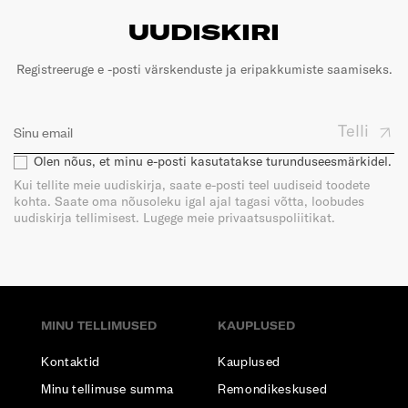
UUDISKIRI
Registreeruge e -posti värskenduste ja eripakkumiste saamiseks.
Telli
Olen nõus, et minu e-posti kasutatakse turunduseesmärkidel.
Kui tellite meie uudiskirja, saate e-posti teel uudiseid toodete
kohta. Saate oma nõusoleku igal ajal tagasi võtta, loobudes
uudiskirja tellimisest. Lugege meie privaatsuspoliitikat.
MINU TELLIMUSED
KAUPLUSED
Kontaktid
Kauplused
Minu tellimuse summa
Remondikeskused