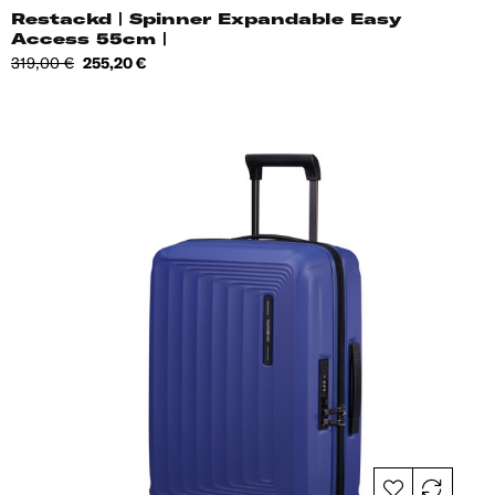
Restackd | Spinner Expandable Easy
Access 55cm |
Tavahind
Hind
319,00 €
255,20 €