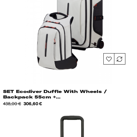
SET Ecodiver Duffle With Wheels /
Backpack 55cm +...
Tavahind
Hind
438,00 €
306,60 €