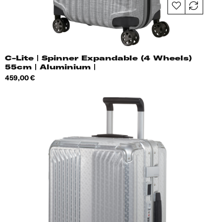
C-Lite | Spinner Expandable (4 Wheels)
55cm | Aluminium |
Hind
459,00 €