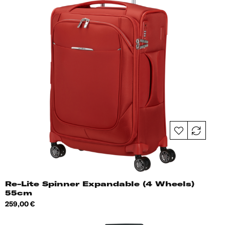
Re-Lite Spinner Expandable (4 Wheels)
55cm
Hind
259,00 €