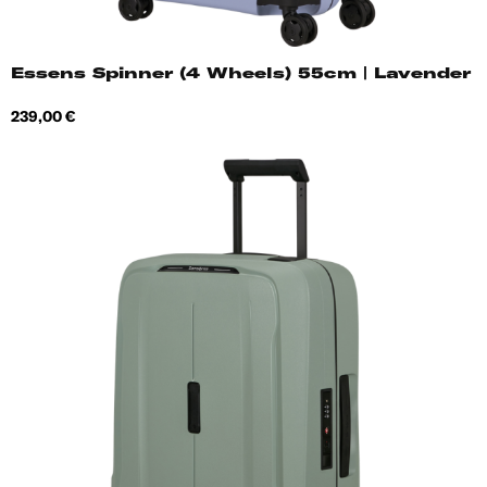
Essens Spinner (4 Wheels) 55cm | Lavender
Hind
239,00 €