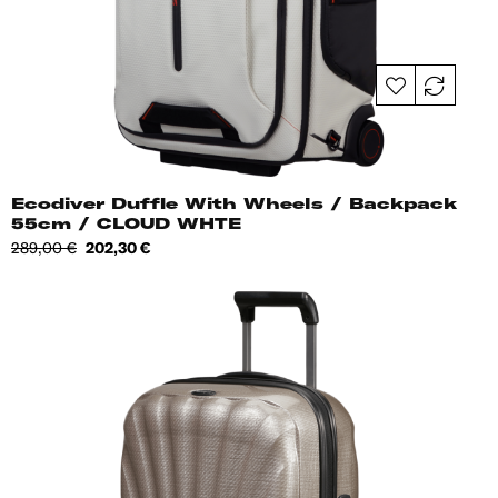
Ecodiver Duffle With Wheels / Backpack
55cm / CLOUD WHTE
Tavahind
Hind
289,00 €
202,30 €