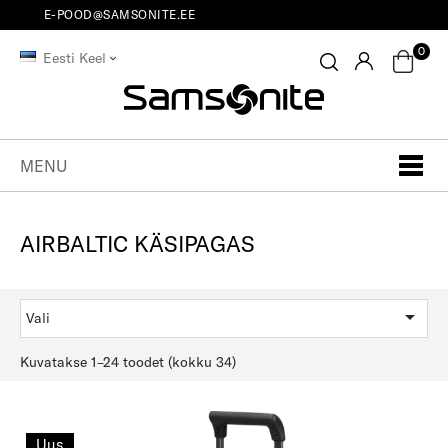
E-POOD@SAMSONITE.EE
0
Eesti Keel
MENU
AIRBALTIC KÄSIPAGAS

Vali
Kuvatakse 1–24 toodet (kokku 34)
Uus