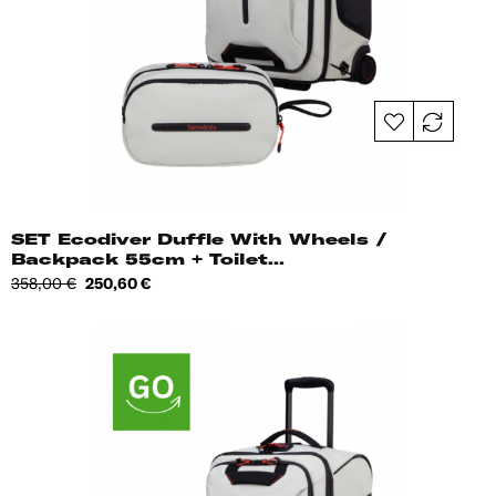
SET Ecodiver Duffle With Wheels /
Backpack 55cm + Toilet...
Tavahind
Hind
358,00 €
250,60 €