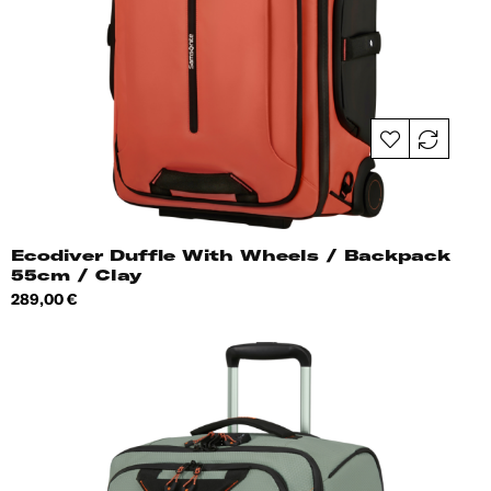
Ecodiver Duffle With Wheels / Backpack
55cm / Clay
Hind
289,00 €