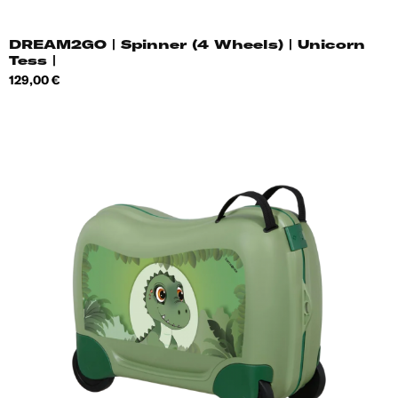
DREAM2GO | Spinner (4 Wheels) | Unicorn
Tess |
Hind
129,00 €