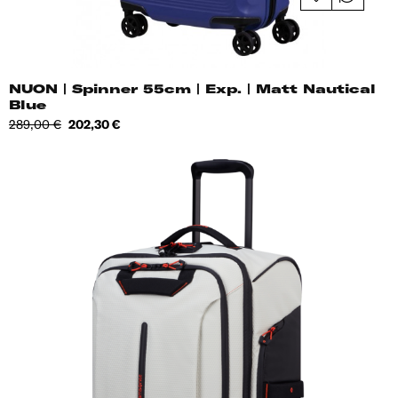
NUON | Spinner 55cm | Exp. | Matt Nautical
Blue
Tavahind
Hind
289,00 €
202,30 €