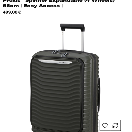
Proxis | Spinner Expandable (4 Wheels)
55cm | Easy Access |
Hind
499,00 €