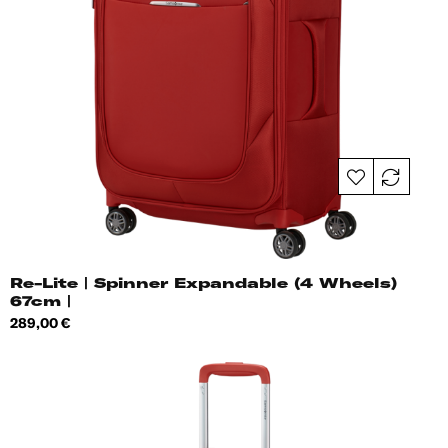
Re-Lite | Spinner Expandable (4 Wheels)
67cm |
Hind
289,00 €