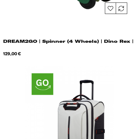
DREAM2GO | Spinner (4 Wheels) | Dino Rex |
Hind
129,00 €