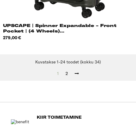
UPSCAPE | Spinner Expandable - Front
Pocket | (4 Wheels)...
Hind
279,00 €
Kuvatakse 1–24 toodet (kokku 34)
1
2
KIIR TOIMETAMINE