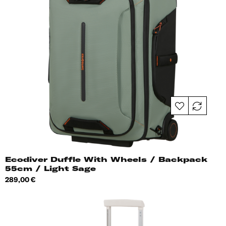
Ecodiver Duffle With Wheels / Backpack
55cm / Light Sage
Hind
289,00 €