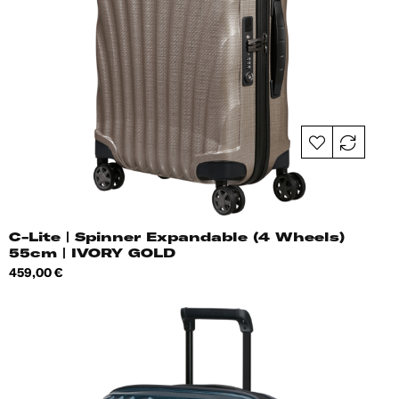
C-Lite | Spinner Expandable (4 Wheels)
55cm | IVORY GOLD
Hind
459,00 €