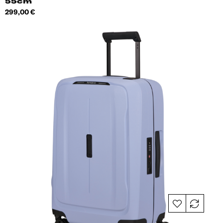
55cm
Hind
299,00 €