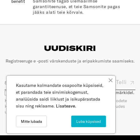
Samsonite tagab ülemaailmse
garantiiteenuse, et teie Samsonite pagas
jääks alati teie kõrvale.
UUDISKIRI
Registreeruge e -posti värskenduste ja eripakkumiste saamiseks.
Telli
Kasutame kolmandate osapoolte küpsiseid,
et parandada teie sirvimiskogemust,
Olen nõus, et minu e-posti kasutatakse turunduseesmärkidel.
analüüsida saidi liiklust ja isikupärastada
Kui tellite meie uudiskirja, saate e-posti teel uudiseid toodete
sisu ning reklaame.
Lisateave.
kohta. Saate oma nõusoleku igal ajal tagasi võtta, loobudes
uudiskirja tellimisest. Lugege meie privaatsuspoliitikat.
Mitte lubada
Luba küpsised