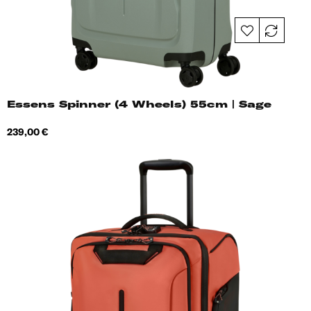
Essens Spinner (4 Wheels) 55cm | Sage
Hind
239,00 €