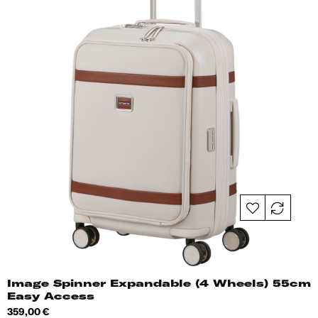
Image Spinner Expandable (4 Wheels) 55cm
Easy Access
Hind
359,00 €