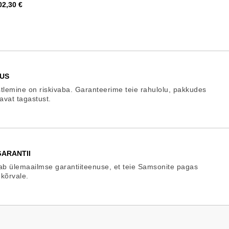
ind
02,30 €
US
tlemine on riskivaba. Garanteerime teie rahulolu, pakkudes
gavat tagastust.
ARANTII
b ülemaailmse garantiiteenuse, et teie Samsonite pagas
 kõrvale.