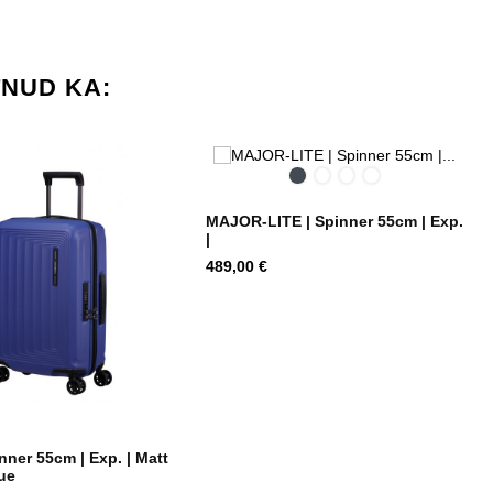
TNUD KA:
Black
Midnight
Saffron
Climbing
Blue
Yellow
Ivy
MAJOR-LITE | Spinner 55cm | Exp.
|
Hind
489,00 €
ner 55cm | Exp. | Matt
ue