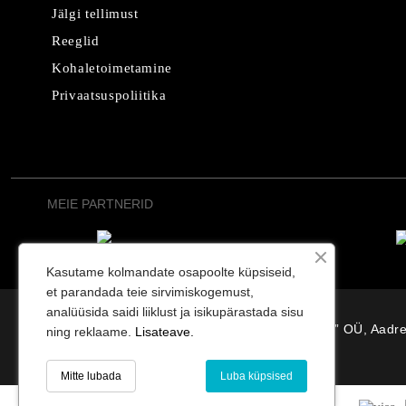
Jälgi tellimust
Reeglid
Kohaletoimetamine
Privaatsuspoliitika
MEIE PARTNERID
Kasutame kolmandate osapoolte küpsiseid,
et parandada teie sirvimiskogemust,
analüüsida saidi liiklust ja isikupärastada sisu
“Osterode” OÜ, Aadre
ning reklaame.
Lisateave.
Mitte lubada
Luba küpsised