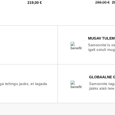
Tavahind
H
Hind
289,00 €
2
219,00 €
MUGAV TULEM
Samsonite'is os
igalt ostult mu
GLOBAALNE G
iga tehingu jaoks, et tagada
Samsonite taga
jääks alati teie