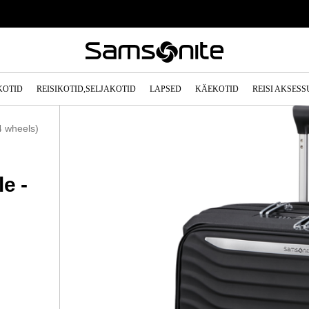
KOTID
REISIKOTID,SELJAKOTID
LAPSED
KÄEKOTID
REISI AKSES
4 wheels)
e -