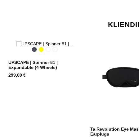
KLIENDI
Black
Yellow
Dusty
Climbing
Blue
Ivy
UPSCAPE | Spinner 81 |
Expandable (4 Wheels)
Hind
299,00 €
Ta Revolution Eye Ma
Earplugs