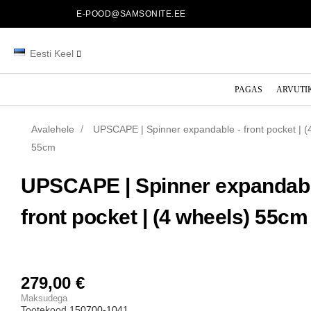
E-POOD@SAMSONITE.EE
Eesti Keel
PAGAS
ARVUTI
Avalehele
UPSCAPE | Spinner expandable - front pocket | (
55cm
UPSCAPE | Spinner expandabl
front pocket | (4 wheels) 55cm
279,00 €
Maksudega
Tootekood
150700-1041