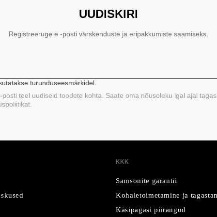
UUDISKIRI
Registreeruge e -posti värskenduste ja eripakkumiste saamiseks.
asutatakse turunduseesmärkidel.
 e-posti teel uudiseid toodete kohta. Saate oma nõusoleku igal ajal tagas
poliitikat.
KKK
Samsonite garantii
skused
Kohaletoimetamine ja tagasta
Käsipagasi piirangud