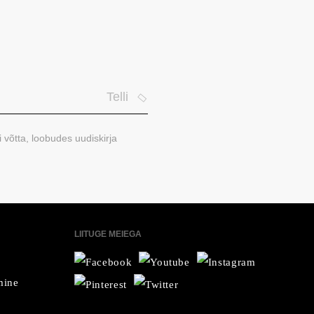
Telli
i võtta, loobudes uudiskirja
LIITUGE MEIEGA
mine