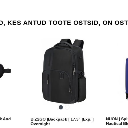
D, KES ANTUD TOOTE OSTSID, ON OS
Black
Deep
blue
sk And
NUON | Spin
BIZ2GO |Backpack | 17,3" |Exp. |
Nautical Bl
Overnight