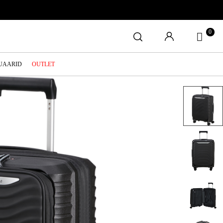
0
SUAARID
OUTLET