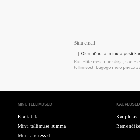
Olen nõus, et minu e-posti k
Kui tellite meie uudiskirja, saate
tellimisest. Lugege meie privaatsus
MINU TELLIMUSED
KAUPLUSED
Kontaktid
Kauplused
Minu tellimuse summa
Remondike
Minu aadressid