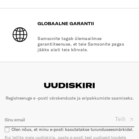
GLOBAALNE GARANTII
Samsonite tagab ülemaailmse
garantiiteenuse, et teie Samsonite pagas
jääks alati teie kõrvale.
UUDISKIRI
Registreeruge e -posti värskenduste ja eripakkumiste saamiseks.
Telli
Olen nõus, et minu e-posti kasutatakse turunduseesmärkidel.
Kui tellite meie uudiskirja, saate e-posti teel uudiseid toodete