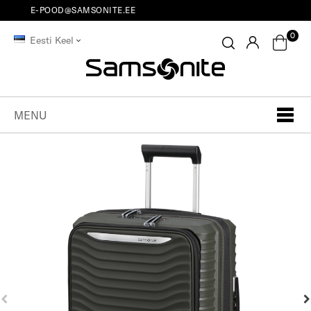
E-POOD@SAMSONITE.EE
0
Eesti Keel
MENU