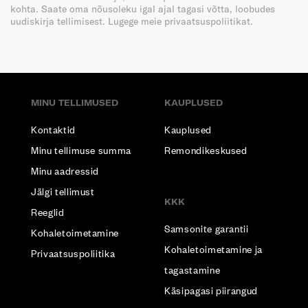
kohta. Saate oma nõusoleku igal ajal tagasi võtta, loobudes
uudiskirja tellimisest. Lugege meie privaatsuspoliitikat.
MINU TELLIMUSED
KAUPLUSED
Kontaktid
Kauplused
Minu tellimuse summa
Remondikeskused
Minu aadressid
Jälgi tellimust
KKK
Reeglid
Samsonite garantii
Kohaletoimetamine
Kohaletoimetamine ja
Privaatsuspoliitika
tagastamine
Käsipagasi piirangud