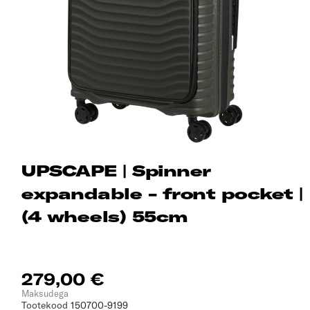
UPSCAPE | Spinner
expandable - front pocket |
(4 wheels) 55cm
279,00 €
Maksudega
Tootekood
150700-9199