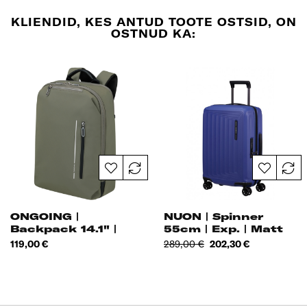
KLIENDID, KES ANTUD TOOTE OSTSID, ON
OSTNUD KA:
ONGOING |
NUON | Spinner
Backpack 14.1" |
55cm | Exp. | Matt
Nautical Blue
Hind
Tavahind
Hind
119,00 €
289,00 €
202,30 €