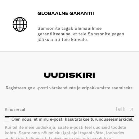
GLOBAALNE GARANTII
Samsonite tagab ülemaailmse
garantiiteenuse, et teie Samsonite pagas
jääks alati teie kõrvale.
UUDISKIRI
Registreeruge e -posti värskenduste ja eripakkumiste saamiseks.
Telli
Olen nõus, et minu e-posti kasutatakse turunduseesmärkidel.
Kui tellite meie uudiskirja, saate e-posti teel uudiseid toodete
kohta. Saate oma nõusoleku igal ajal tagasi võtta, loobudes
uudiskirja tellimisest. Lugege meie privaatsuspoliitikat.