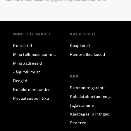
MINU TELLIMUSED
KAUPLUSED
Kontaktid
Kauplused
Minu tellimuse summa
Remondikeskused
Minu aadressid
Jälgi tellimust
KKK
Reeglid
Samsonite garantii
Kohaletoimetamine
Kohaletoimetamine ja
Privaatsuspoliitika
tagastamine
Käsipagasi piirangud
Site tree