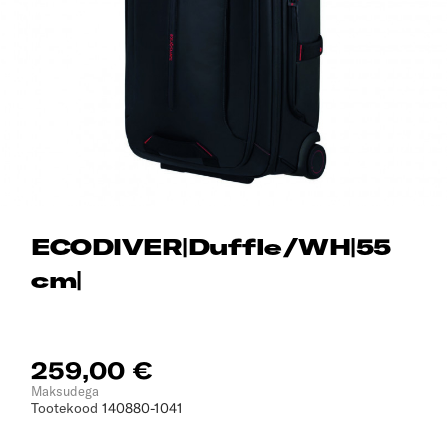
ECODIVER|Duffle/WH|55
cm|
259,00 €
Maksudega
Tootekood
140880-1041