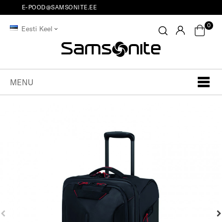
E-POOD@SAMSONITE.EE
0
Eesti Keel
MENU