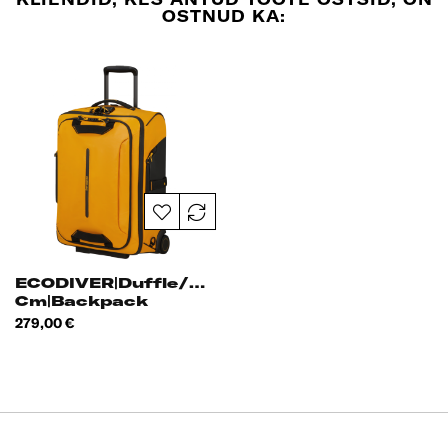
OSTNUD KA:
ECODIVER|Duffle/WH|55
Cm|Backpack
Hind
279,00 €