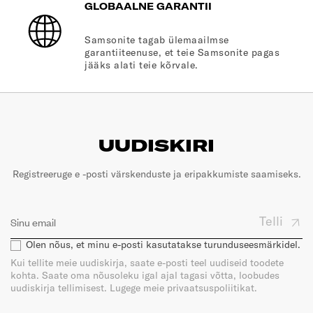
GLOBAALNE GARANTII
Samsonite tagab ülemaailmse
garantiiteenuse, et teie Samsonite pagas
jääks alati teie kõrvale.
UUDISKIRI
Registreeruge e -posti värskenduste ja eripakkumiste saamiseks.
Telli
Olen nõus, et minu e-posti kasutatakse turunduseesmärkidel.
Kui tellite meie uudiskirja, saate e-posti teel uudiseid toodete
kohta. Saate oma nõusoleku igal ajal tagasi võtta, loobudes
uudiskirja tellimisest. Lugege meie privaatsuspoliitikat.