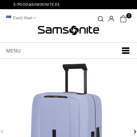
E-POOD@SAMSONITE.EE
0
Eesti Keel
MENU