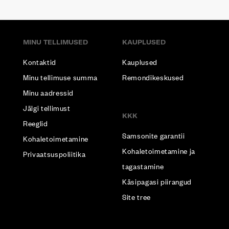
MINU TELLIMUSED
KAUPLUSED
Kontaktid
Kauplused
Minu tellimuse summa
Remondikeskused
Minu aadressid
Jälgi tellimust
KKK
Reeglid
Samsonite garantii
Kohaletoimetamine
Kohaletoimetamine ja
Privaatsuspoliitika
tagastamine
Käsipagasi piirangud
Site tree