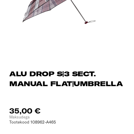
ALU DROP S|3 SECT.
MANUAL FLAT|UMBRELLA
35,00 €
Maksudega
Tootekood
108962-A465