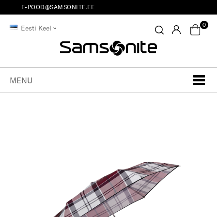
E-POOD@SAMSONITE.EE
0
Eesti Keel
MENU