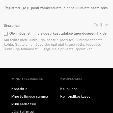
Registreeruge e -posti värskenduste ja eripakkumiste saamiseks.
Telli
Olen nõus, et minu e-posti kasutatakse turunduseesmärkidel.
Kui tellite meie uudiskirja, saate e-posti teel uudiseid toodete
kohta. Saate oma nõusoleku igal ajal tagasi võtta, loobudes
uudiskirja tellimisest. Lugege meie privaatsuspoliitikat.
MINU TELLIMUSED
KAUPLUSED
Kontaktid
Kauplused
Minu tellimuse summa
Remondikeskused
Minu aadressid
Jälgi tellimust