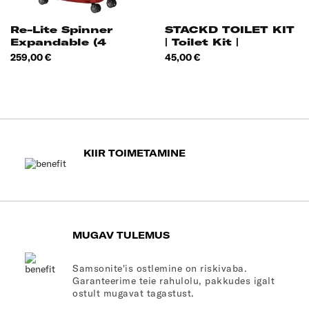
Re-Lite Spinner
STACKD TOILET KIT
Expandable (4
| Toilet Kit |
Wheels) 55cm
Hind
Hind
259,00 €
45,00 €
KIIR TOIMETAMINE
MUGAV TULEMUS
Samsonite'is ostlemine on riskivaba.
Garanteerime teie rahulolu, pakkudes igalt
ostult mugavat tagastust.