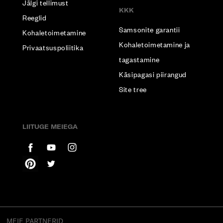
Jälgi tellimust
KKK
Reeglid
Samsonite garantii
Kohaletoimetamine
Kohaletoimetamine ja
Privaatsuspoliitika
tagastamine
Käsipagasi piirangud
Site tree
LIITUGE MEIEGA
MEIE PARTNERID