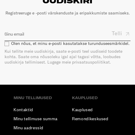
UUDISKIRI
Registreeruge e -posti värskenduste ja eripakkumiste saamiseks.
Telli
Olen nõus, et minu e-posti kasutatakse turunduseesmärkidel.
Kui tellite meie uudiskirja, saate e-posti teel uudiseid toodete
kohta. Saate oma nõusoleku igal ajal tagasi võtta, loobudes
uudiskirja tellimisest. Lugege meie privaatsuspoliitikat.
MINU TELLIMUSED
KAUPLUSED
Kontaktid
Kauplused
Minu tellimuse summa
Remondikeskused
Minu aadressid