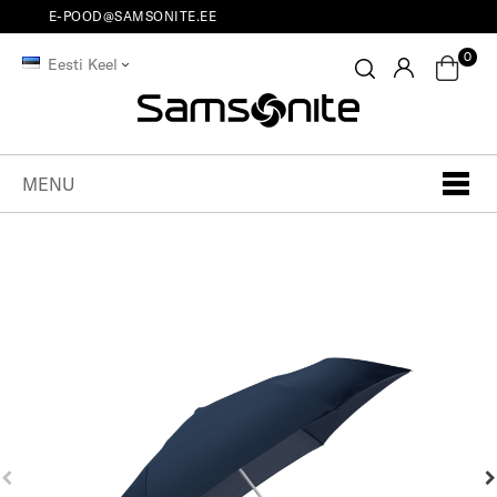
E-POOD@SAMSONITE.EE
0
Eesti Keel
MENU