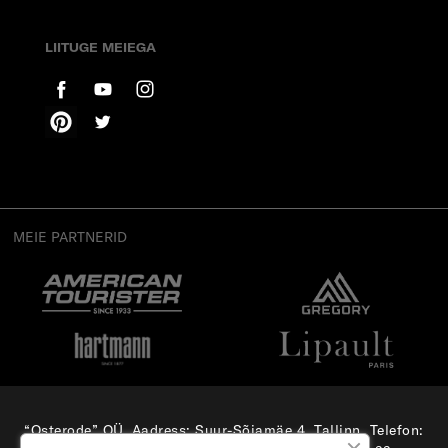
LIITUGE MEIEGA
MEIE PARTNERID
“Osterode” OÜ, Aadress: Suur-Sõjamäe 4, Tallinn, Telefon:
(+372) 56 879 179
, E-mail:
e-pood@samsonite.ee