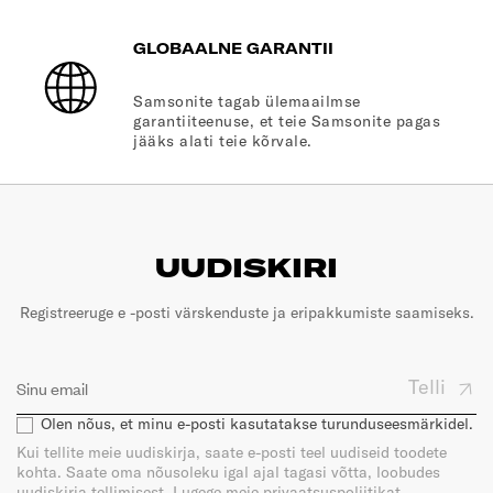
GLOBAALNE GARANTII
Samsonite tagab ülemaailmse
garantiiteenuse, et teie Samsonite pagas
jääks alati teie kõrvale.
UUDISKIRI
Registreeruge e -posti värskenduste ja eripakkumiste saamiseks.
Telli
Olen nõus, et minu e-posti kasutatakse turunduseesmärkidel.
Kui tellite meie uudiskirja, saate e-posti teel uudiseid toodete
kohta. Saate oma nõusoleku igal ajal tagasi võtta, loobudes
uudiskirja tellimisest. Lugege meie privaatsuspoliitikat.