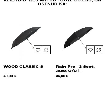
KLIENDID, KES ANTUD TOOTE OSTSID, ON
OSTNUD KA:
WOOD CLASSIC S
Rain Pro | 3 Sect.
Auto O/C | |
Hind
Hind
49,00 €
36,00 €