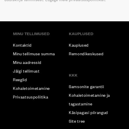
MINU TELLIMUSED
KAUPLUSED
Kontaktid
Kauplused
Minu tellimuse summa
Remondikeskused
Minu aadressid
Jälgi tellimust
KKK
Reeglid
Samsonite garantii
Kohaletoimetamine
Kohaletoimetamine ja
Privaatsuspoliitika
tagastamine
Käsipagasi piirangud
Site tree