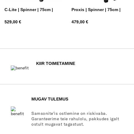
C-Lite | Spinner | 75cm |
Proxis | Spinner | 75cm |
Hind
Hind
529,00 €
479,00 €
KIIR TOIMETAMINE
MUGAV TULEMUS
Samsonite'is ostlemine on riskivaba.
Garanteerime teie rahulolu, pakkudes igalt
ostult mugavat tagastust.