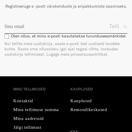
Registreeruge e -posti värskenduste ja eripakkumiste saamiseks.
Telli
Olen nõus, et minu e-posti kasutatakse turunduseesmärkidel.
Kui tellite meie uudiskirja, saate e-posti teel uudiseid toodete
kohta. Saate oma nõusoleku igal ajal tagasi võtta, loobudes
uudiskirja tellimisest. Lugege meie privaatsuspoliitikat.
MINU TELLIMUSED
KAUPLUSED
Kontaktid
Kauplused
Minu tellimuse summa
Remondikeskused
Minu aadressid
Jälgi tellimust
KKK