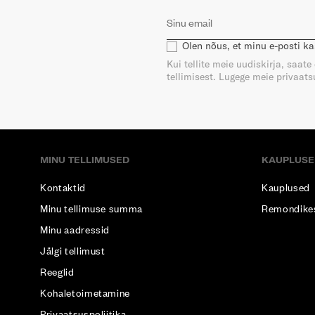
Olen nõus, et minu e-posti k
Kui tellite meie uudiskirja, saat
tellimisest. Lugege meie privaatsu
MINU TELLIMUSED
KAUPLUSE
Kontaktid
Kauplused
Minu tellimuse summa
Remondike
Minu aadressid
Jälgi tellimust
Reeglid
Kohaletoimetamine
Privaatsuspoliitika