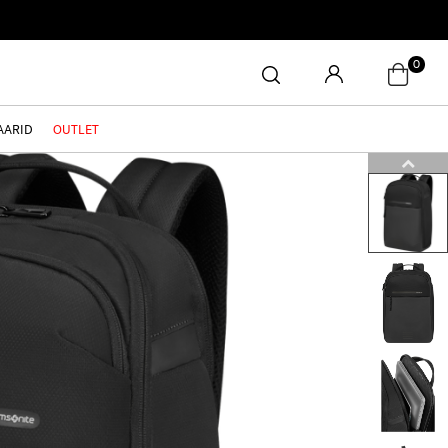
0
AARID
OUTLET