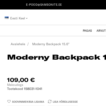
E-POOD@SAMSONITE.EE
Eesti Keel
PAGAS
ARVUT
Avalehele
Moderny Backpack 15.6"
Moderny Backpack 1
109,00 €
Maksudega
Tootekood
158031-1041
SOOVINIMEKIRJA LISAMA
LISA VÕRDLUSESSE