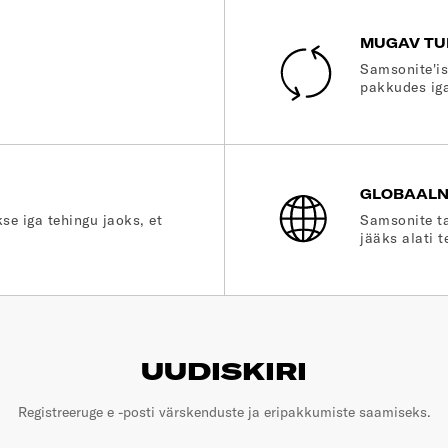
MUGAV TU
Samsonite'is
pakkudes iga
GLOBAALN
se iga tehingu jaoks, et
Samsonite ta
jääks alati t
UUDISKIRI
Registreeruge e -posti värskenduste ja eripakkumiste saamiseks.