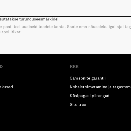
asutatakse turunduseesmärkidel.
e e-posti teel uudiseid toodete kohta. Saate oma nõusoleku igal ajal ta
spoliitikat.
D
KKK
Samsonite garantii
skused
Kohaletoimetamine ja tagastam
Käsipagasi piirangud
Site tree