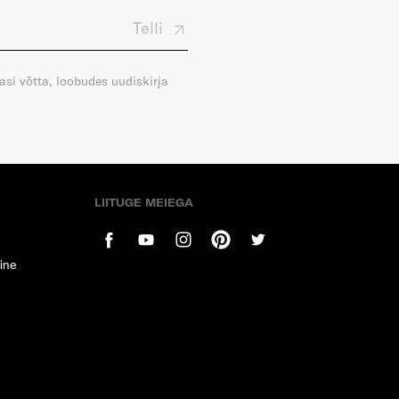
Telli
gasi võtta, loobudes uudiskirja
LIITUGE MEIEGA
ine