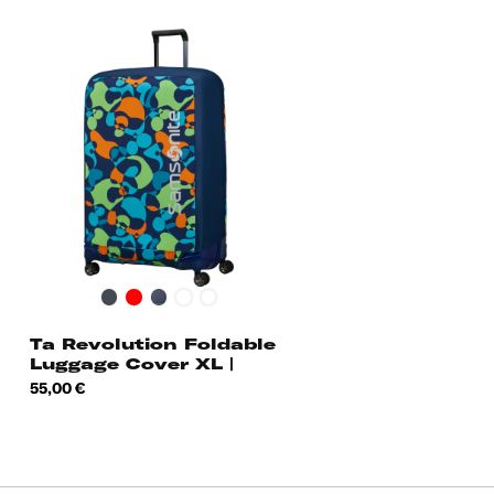
Black
Red
Midnight
City
Colorwave
Blue
Print
Ta Revolution Foldable
Luggage Cover XL |
Spinner 81cm -...
Hind
55,00 €