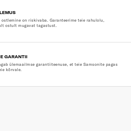
LEMUS
 ostlemine on riskivaba. Garanteerime teie rahulolu,
lt ostult mugavat tagastust.
E GARANTII
gab ülemaailmse garantiiteenuse, et teie Samsonite pagas
eie kõrvale.