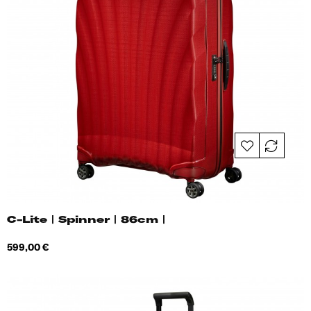
C-Lite | Spinner | 86cm |
Hind
599,00 €