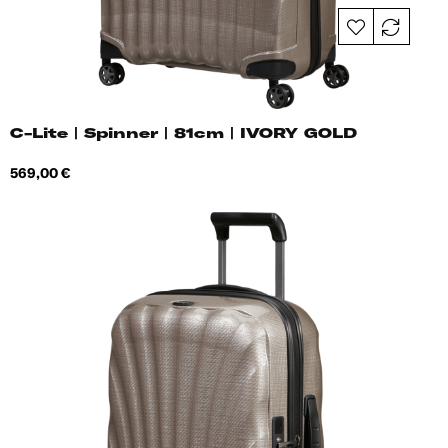
C-Lite | Spinner | 81cm | IVORY GOLD
Hind
569,00 €