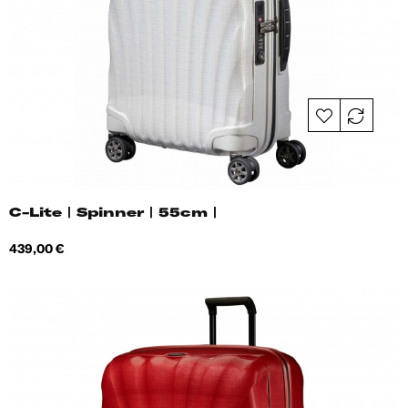
C-Lite | Spinner | 55cm |
Hind
439,00 €