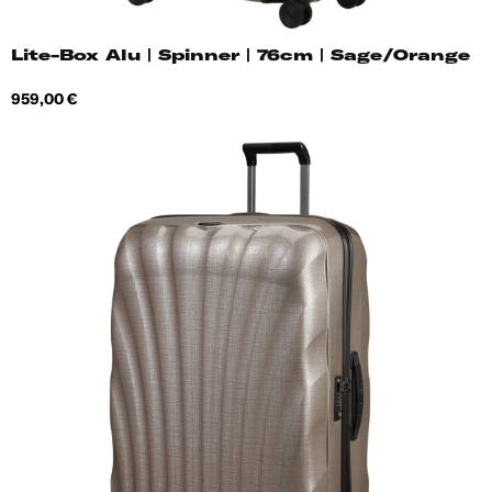
Lite-Box Alu | Spinner | 76cm | Sage/Orange
Hind
959,00 €