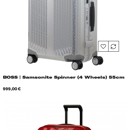
BOSS | Samsonite Spinner (4 Wheels) 55cm
Hind
999,00 €