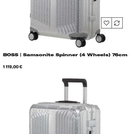
BOSS | Samsonite Spinner (4 Wheels) 76cm
Hind
1 119,00 €