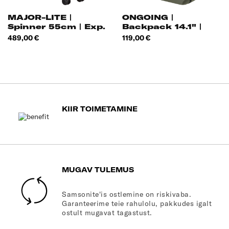
MAJOR-LITE |
ONGOING |
Spinner 55cm | Exp.
Backpack 14.1" |
|
Hind
Hind
489,00 €
119,00 €
KIIR TOIMETAMINE
MUGAV TULEMUS
Samsonite'is ostlemine on riskivaba.
Garanteerime teie rahulolu, pakkudes igalt
ostult mugavat tagastust.