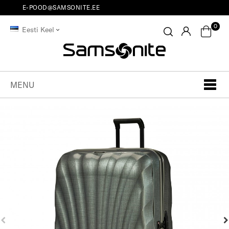
E-POOD@SAMSONITE.EE
0
Eesti Keel
MENU