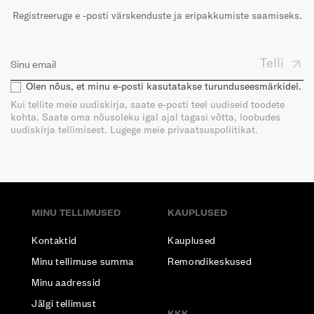
Registreeruge e -posti värskenduste ja eripakkumiste saamiseks.
Telli
Olen nõus, et minu e-posti kasutatakse turunduseesmärkidel.
Kui tellite meie uudiskirja, saate e-posti teel uudiseid toodete
kohta. Saate oma nõusoleku igal ajal tagasi võtta, loobudes
uudiskirja tellimisest. Lugege meie privaatsuspoliitikat.
MINU TELLIMUSED
KAUPLUSED
Kontaktid
Kauplused
Minu tellimuse summa
Remondikeskused
Minu aadressid
Jälgi tellimust
KKK