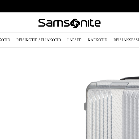
KOTID
REISIKOTID,SELJAKOTID
LAPSED
KÄEKOTID
REISI AKSES