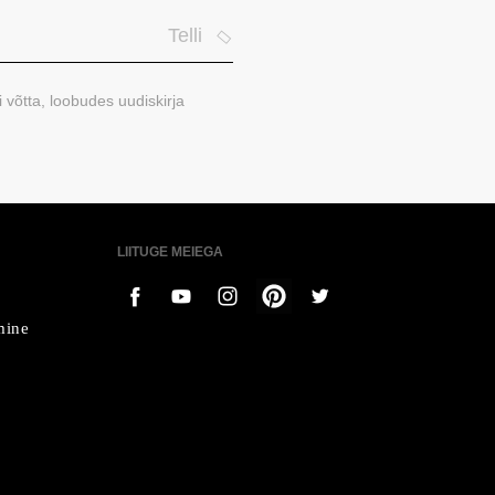
Telli
i võtta, loobudes uudiskirja
LIITUGE MEIEGA
mine