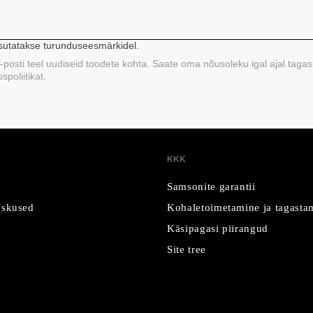
asutatakse turunduseesmärkidel.
 e-posti teel uudiseid toodete kohta. Saate oma nõusoleku igal ajal tagas
poliitikat.
KKK
Samsonite garantii
skused
Kohaletoimetamine ja tagasta
Käsipagasi piirangud
Site tree