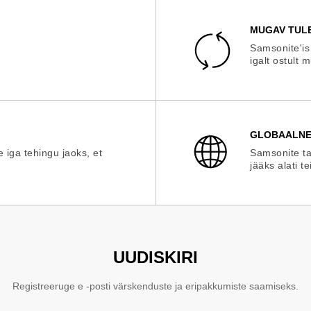
MUGAV TUL
Samsonite'is
igalt ostult 
GLOBAALNE
e iga tehingu jaoks, et
Samsonite ta
jääks alati te
UUDISKIRI
Registreeruge e -posti värskenduste ja eripakkumiste saamiseks.