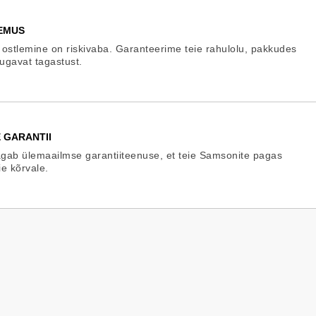
EMUS
 ostlemine on riskivaba. Garanteerime teie rahulolu, pakkudes
mugavat tagastust.
 GARANTII
gab ülemaailmse garantiiteenuse, et teie Samsonite pagas
ie kõrvale.