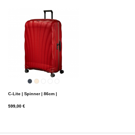
Black
Off
Chili
Midnight
Metallic
White
red
Blue
Green
C-Lite | Spinner | 86cm |
Hind
599,00 €