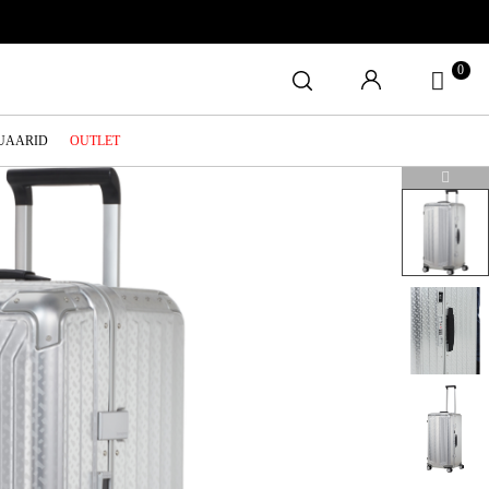
0
SUAARID
OUTLET