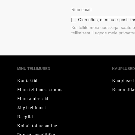
Olen nõus, et minu e-posti k
Kui tellite meie uudiskirja, saate
tellimisest. Lugege meie privaatsus
MINU TELLIMUSED
KAUPLUSED
Kontaktid
Kauplused
Minu tellimuse summa
Remondike
Minu aadressid
Jälgi tellimust
Reeglid
Kohaletoimetamine
Privaatsuspoliitika