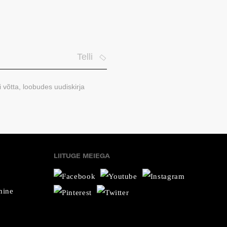
Telli
i võtta, loobudes uudiskirja
LIITUGE MEIEGA
mine