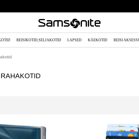
KOTID
REISIKOTID,SELJAKOTID
LAPSED
KÄEKOTID
REISI AKSES
akotid
 RAHAKOTID