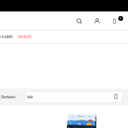
0
SUAARID
OUTLET

Sorteeri:
Vali