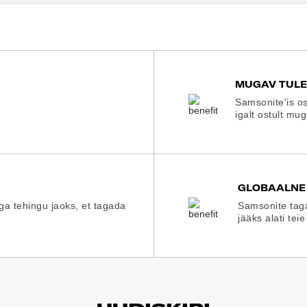
MUGAV TUL
Samsonite'is os
igalt ostult mu
GLOBAALNE
iga tehingu jaoks, et tagada
Samsonite taga
jääks alati teie