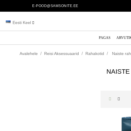
E-POOD@SAMSONITE.EE
Eesti Keel
PAGAS
ARVUTI
Avalehele
Reisi Aksessuaarid
Rahakotid
Naiste rah
NAISTE