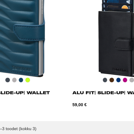
Black
Silver
Petrol
Lime
Black
Dark
Navy
Fuch
S
Blue
Brown
Blue
SLIDE-UP| WALLET
ALU FIT| SLIDE-UP| 
Hind
59,00 €
–3 toodet (kokku 3)