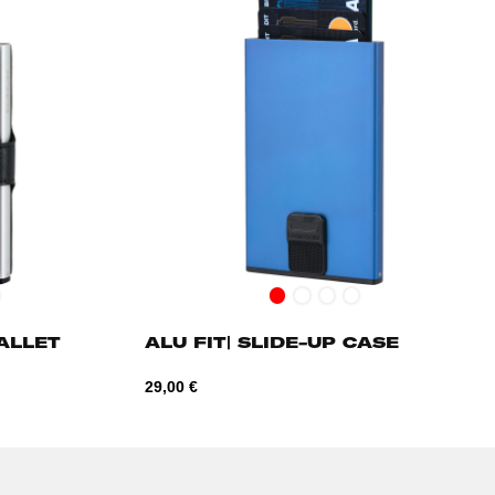
sia
ilver
Red
Aluminium
Anthracite
True
Blue
WALLET
ALU FIT| SLIDE-UP CASE
Hind
29,00 €