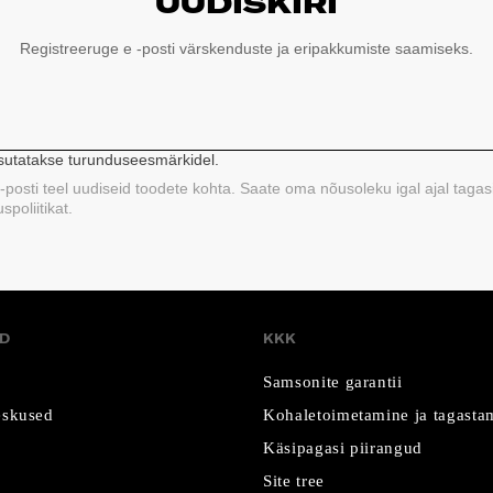
UUDISKIRI
Registreeruge e -posti värskenduste ja eripakkumiste saamiseks.
asutatakse turunduseesmärkidel.
 e-posti teel uudiseid toodete kohta. Saate oma nõusoleku igal ajal tagas
poliitikat.
D
KKK
Samsonite garantii
skused
Kohaletoimetamine ja tagasta
Käsipagasi piirangud
Site tree