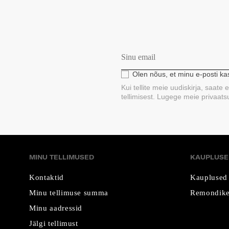
Olen nõus, et minu e-posti k
Kui tellite meie uudiskirja, saate
tellimisest. Lugege meie privaatsus
MINU TELLIMUSED
KAUPLUSE
Kontaktid
Kauplused
Minu tellimuse summa
Remondike
Minu aadressid
Jälgi tellimust