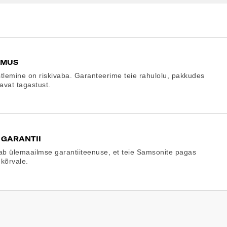
EMUS
tlemine on riskivaba. Garanteerime teie rahulolu, pakkudes
gavat tagastust.
 GARANTII
b ülemaailmse garantiiteenuse, et teie Samsonite pagas
 kõrvale.