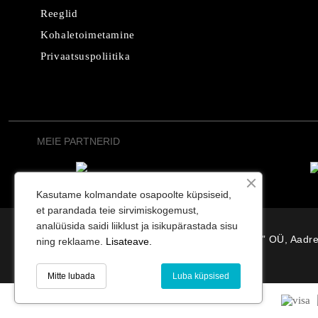
Reeglid
Kohaletoimetamine
Privaatsuspoliitika
MEIE PARTNERID
Kasutame kolmandate osapoolte küpsiseid,
et parandada teie sirvimiskogemust,
analüüsida saidi liiklust ja isikupärastada sisu
“Osterode” OÜ, Aadre
ning reklaame.
Lisateave.
Mitte lubada
Luba küpsised