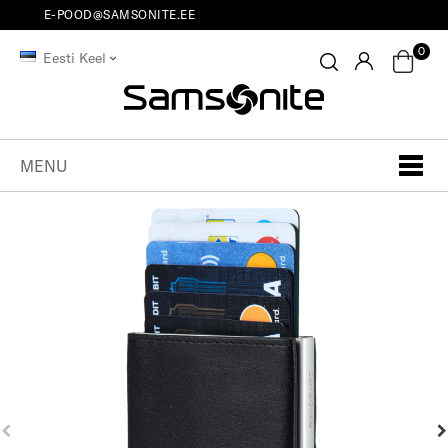
E-POOD@SAMSONITE.EE
0
Eesti Keel
MENU