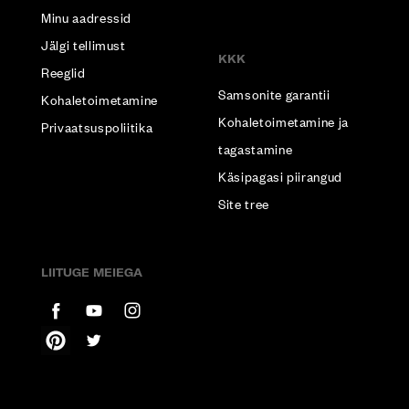
Minu aadressid
Jälgi tellimust
KKK
Reeglid
Samsonite garantii
Kohaletoimetamine
Kohaletoimetamine ja
Privaatsuspoliitika
tagastamine
Käsipagasi piirangud
Site tree
LIITUGE MEIEGA