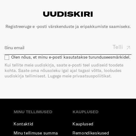
UUDISKIRI
Registreeruge e -posti värskenduste ja eripakkumiste saamiseks.
Telli
Olen nõus, et minu e-posti kasutatakse turunduseesmärkidel.
Kui tellite meie uudiskirja, saate e-posti teel uudiseid toodete
kohta. Saate oma nõusoleku igal ajal tagasi võtta, loobudes
uudiskirja tellimisest. Lugege meie privaatsuspoliitikat.
MINU TELLIMUSED
KAUPLUSED
Kontaktid
Kauplused
Minu tellimuse summa
Remondikeskused