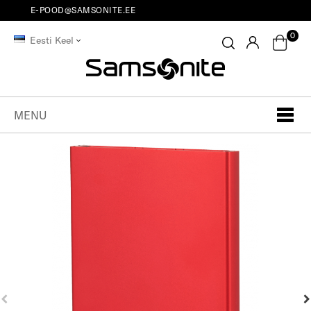
E-POOD@SAMSONITE.EE
0
Eesti Keel
MENU