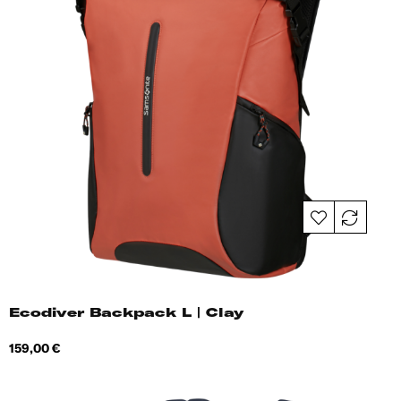
Ecodiver Backpack L | Clay
Hind
159,00 €