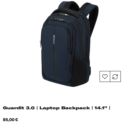
Guardit 3.0 | Laptop Backpack | 14.1'' |
Hind
85,00 €