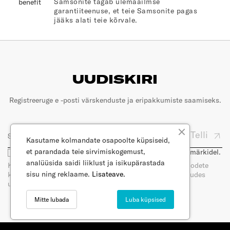
Samsonite tagab ülemaailmse
garantiiteenuse, et teie Samsonite pagas
jääks alati teie kõrvale.
UUDISKIRI
Registreeruge e -posti värskenduste ja eripakkumiste saamiseks.
Telli
Kasutame kolmandate osapoolte küpsiseid,
et parandada teie sirvimiskogemust,
Olen nõus, et minu e-posti kasutatakse turunduseesmärkidel.
analüüsida saidi liiklust ja isikupärastada
Kui tellite meie uudiskirja, saate e-posti teel uudiseid toodete
sisu ning reklaame.
Lisateave.
kohta. Saate oma nõusoleku igal ajal tagasi võtta, loobudes
uudiskirja tellimisest. Lugege meie privaatsuspoliitikat.
Mitte lubada
Luba küpsised