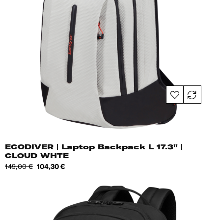
ECODIVER | Laptop Backpack L 17.3" |
CLOUD WHTE
Tavahind
Hind
149,00 €
104,30 €