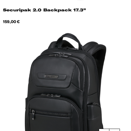
Securipak 2.0 Backpack 17.3"
Hind
159,00 €