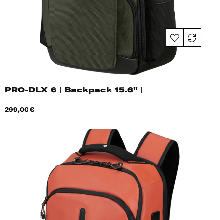
PRO-DLX 6 | Backpack 15.6" |
Hind
299,00 €