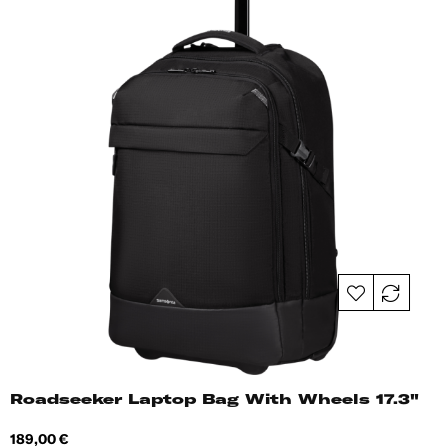
Roadseeker Laptop Bag With Wheels 17.3"
Hind
189,00 €