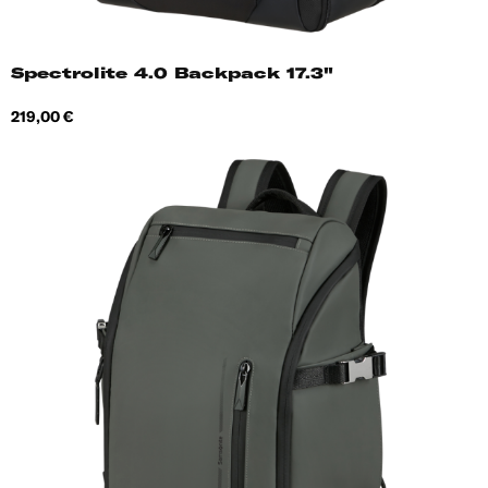
Spectrolite 4.0 Backpack 17.3"
Hind
219,00 €