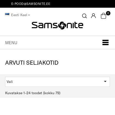
E-POOD@SAMSONITE.EE
0
Eesti Keel
MENU
ARVUTI SELJAKOTID

Vali
Kuvatakse 1–24 toodet (kokku 79)