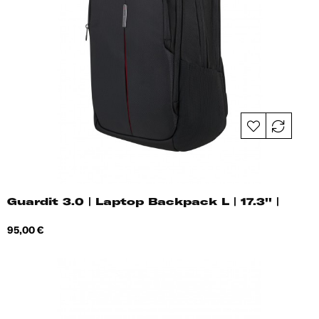
Guardit 3.0 | Laptop Backpack L | 17.3'' |
Hind
95,00 €