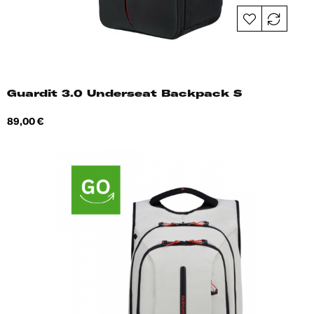
Guardit 3.0 Underseat Backpack S
Hind
89,00 €