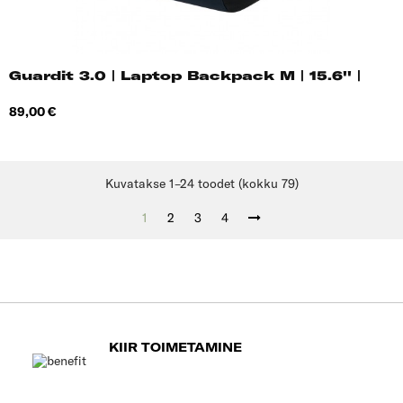
Guardit 3.0 | Laptop Backpack M | 15.6'' |
Hind
89,00 €
Kuvatakse 1–24 toodet (kokku 79)
1
2
3
4
KIIR TOIMETAMINE