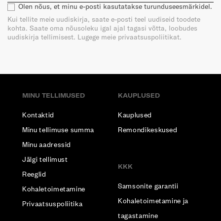
Olen nõus, et minu e-posti kasutatakse turunduseesmärkidel.
Kui tellite meie uudiskirja, saate e-posti teel uudiseid toodete
kohta. Saate oma nõusoleku igal ajal tagasi võtta, loobudes
uudiskirja tellimisest. Lugege meie privaatsuspoliitikat.
MINU TELLIMUSED
KAUPLUSED
Kontaktid
Kauplused
Minu tellimuse summa
Remondikeskused
Minu aadressid
Jälgi tellimust
KKK
Reeglid
Samsonite garantii
Kohaletoimetamine
Kohaletoimetamine ja
Privaatsuspoliitika
tagastamine