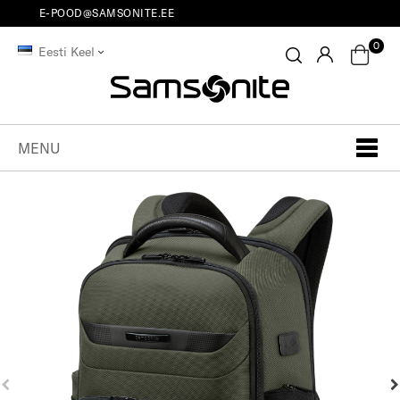
E-POOD@SAMSONITE.EE
0
Eesti Keel
MENU