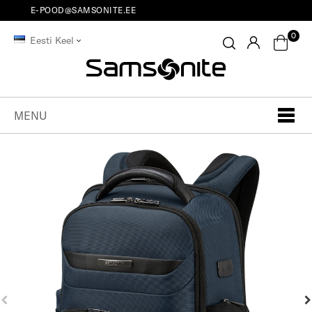
E-POOD@SAMSONITE.EE
0
Eesti Keel
MENU