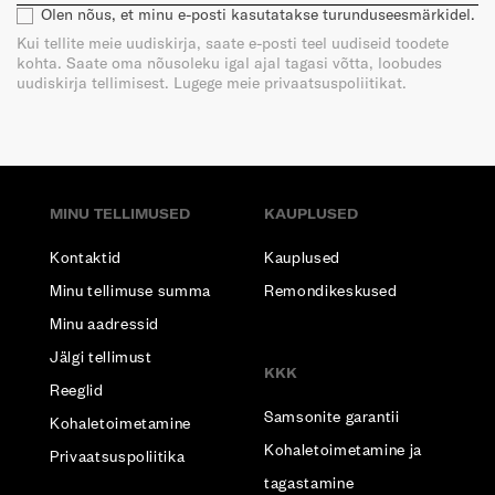
Olen nõus, et minu e-posti kasutatakse turunduseesmärkidel.
Kui tellite meie uudiskirja, saate e-posti teel uudiseid toodete
kohta. Saate oma nõusoleku igal ajal tagasi võtta, loobudes
uudiskirja tellimisest. Lugege meie privaatsuspoliitikat.
MINU TELLIMUSED
KAUPLUSED
Kontaktid
Kauplused
Minu tellimuse summa
Remondikeskused
Minu aadressid
Jälgi tellimust
KKK
Reeglid
Samsonite garantii
Kohaletoimetamine
Kohaletoimetamine ja
Privaatsuspoliitika
tagastamine