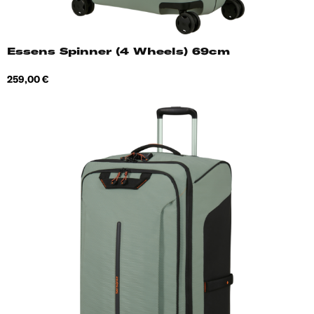
Essens Spinner (4 Wheels) 69cm
Hind
259,00 €