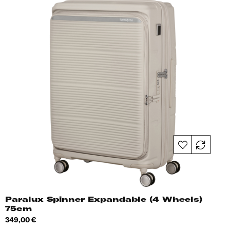
Paralux Spinner Expandable (4 Wheels)
75cm
Hind
349,00 €