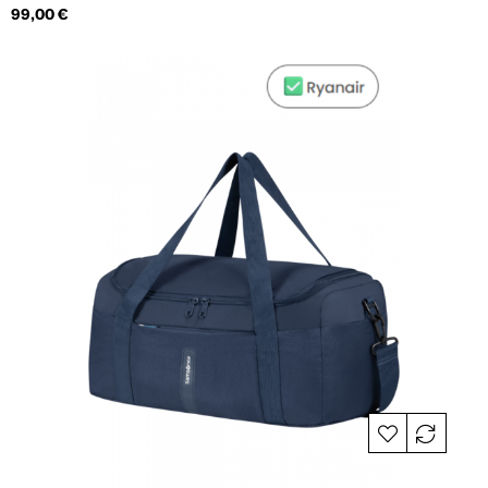
Hind
99,00 €