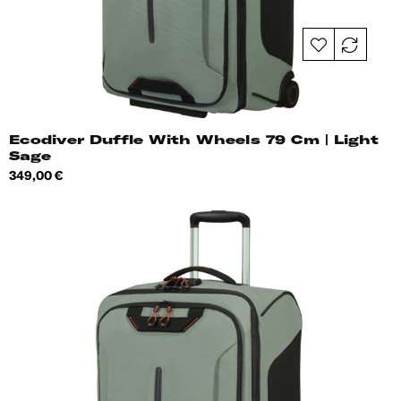
Ecodiver Duffle With Wheels 79 Cm | Light
Sage
Hind
349,00 €