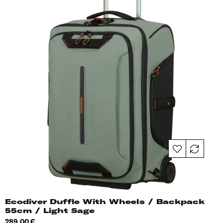
Ecodiver Duffle With Wheels / Backpack
55cm / Light Sage
Hind
289,00 €