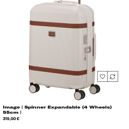
Image | Spinner Expandable (4 Wheels)
55cm |
Hind
319,00 €