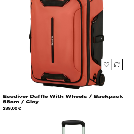
Ecodiver Duffle With Wheels / Backpack
55cm / Clay
Hind
289,00 €