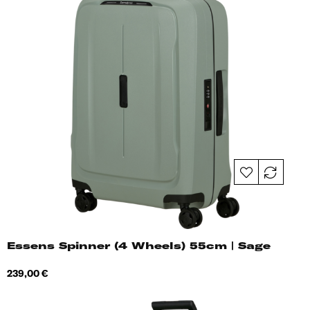
Essens Spinner (4 Wheels) 55cm | Sage
Hind
239,00 €