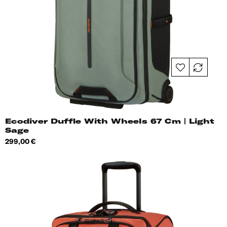
Ecodiver Duffle With Wheels 67 Cm | Light
Sage
Hind
299,00 €