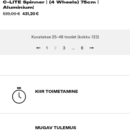
C-LITE Spinner | (4 Wheels) 75cm |
Aluminium|
Tavahind
Hind
539,00 €
431,20 €
Kuvatakse 25–48 toodet (kokku 123)
1
2
3
…
6
KIIR TOIMETAMINE
MUGAV TULEMUS