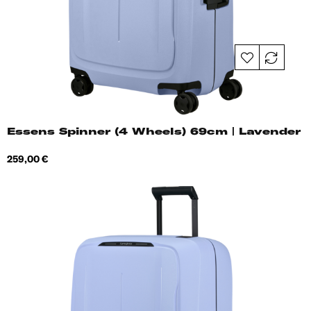
Essens Spinner (4 Wheels) 69cm | Lavender
Hind
259,00 €