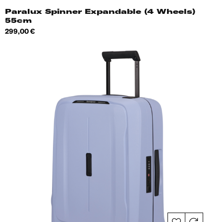
Paralux Spinner Expandable (4 Wheels)
55cm
Hind
299,00 €