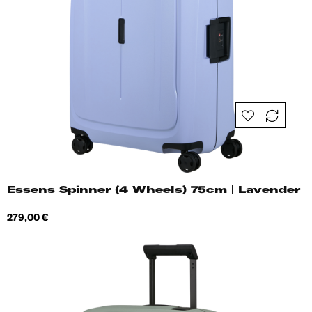
Essens Spinner (4 Wheels) 75cm | Lavender
Hind
279,00 €