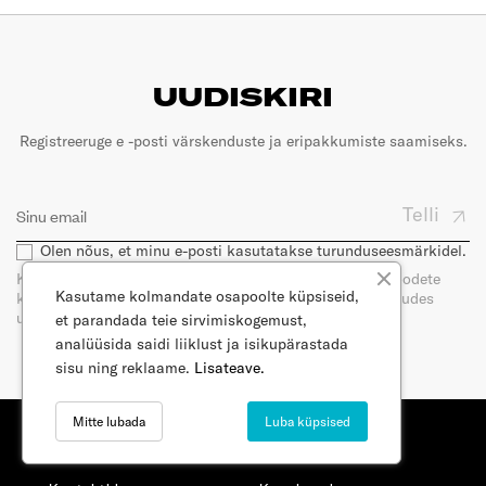
UUDISKIRI
Registreeruge e -posti värskenduste ja eripakkumiste saamiseks.
Telli
Olen nõus, et minu e-posti kasutatakse turunduseesmärkidel.
Kui tellite meie uudiskirja, saate e-posti teel uudiseid toodete
Kasutame kolmandate osapoolte küpsiseid,
kohta. Saate oma nõusoleku igal ajal tagasi võtta, loobudes
uudiskirja tellimisest. Lugege meie privaatsuspoliitikat.
et parandada teie sirvimiskogemust,
analüüsida saidi liiklust ja isikupärastada
sisu ning reklaame.
Lisateave.
Mitte lubada
Luba küpsised
MINU TELLIMUSED
KAUPLUSED