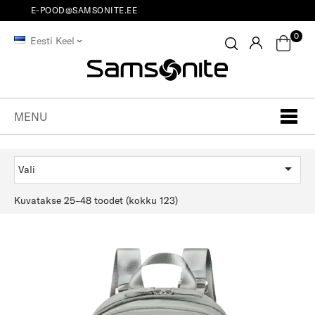
E-POOD@SAMSONITE.EE
0
Eesti Keel
MENU

Vali
Kuvatakse 25–48 toodet (kokku 123)