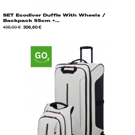
SET Ecodiver Duffle With Wheels /
Backpack 55cm +...
Tavahind
Hind
438,00 €
306,60 €