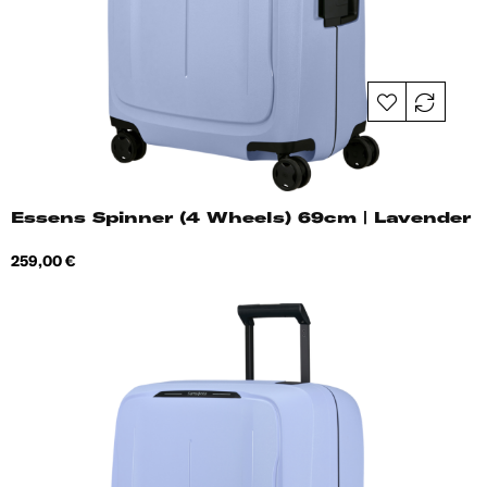
Essens Spinner (4 Wheels) 69cm | Lavender
Hind
259,00 €