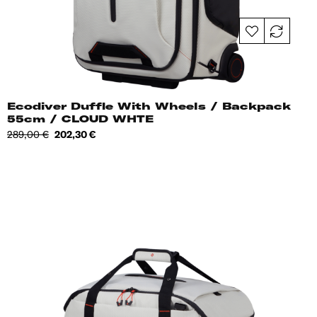
Ecodiver Duffle With Wheels / Backpack
55cm / CLOUD WHTE
Tavahind
Hind
289,00 €
202,30 €