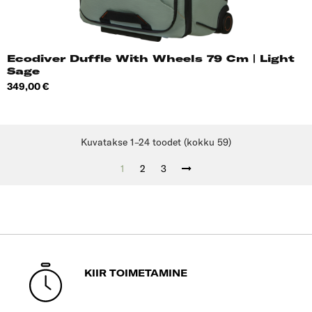
Ecodiver Duffle With Wheels 79 Cm | Light
Sage
Hind
349,00 €
Kuvatakse 1–24 toodet (kokku 59)
1
2
3
KIIR TOIMETAMINE