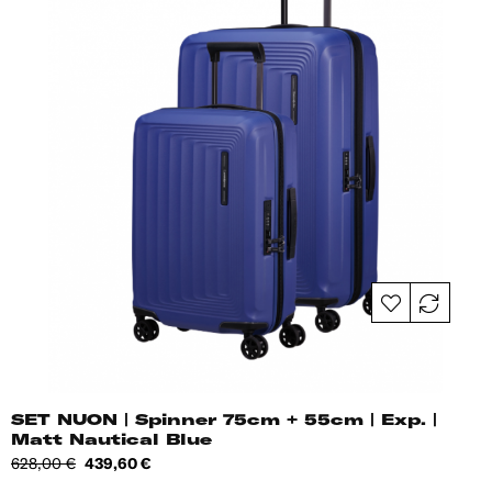
SET NUON | Spinner 75cm + 55cm | Exp. |
Matt Nautical Blue
Tavahind
Hind
628,00 €
439,60 €