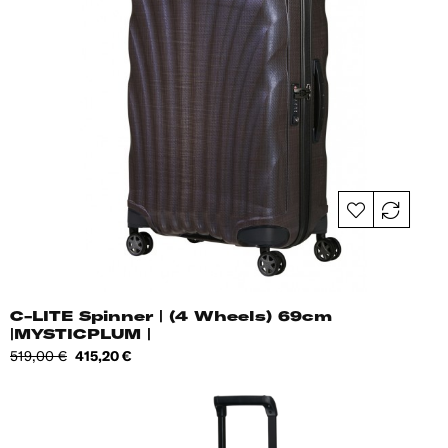
C-LITE Spinner | (4 Wheels) 69cm
|MYSTICPLUM |
Tavahind
Hind
519,00 €
415,20 €