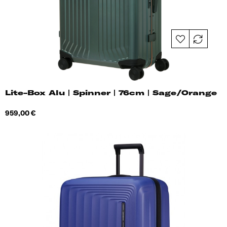
Lite-Box Alu | Spinner | 76cm | Sage/Orange
Hind
959,00 €