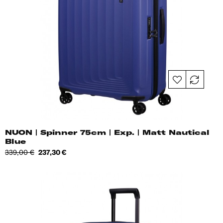
NUON | Spinner 75cm | Exp. | Matt Nautical
Blue
Tavahind
Hind
339,00 €
237,30 €