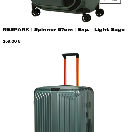
RESPARK | Spinner 67cm | Exp. | Light Sage
Hind
259,00 €