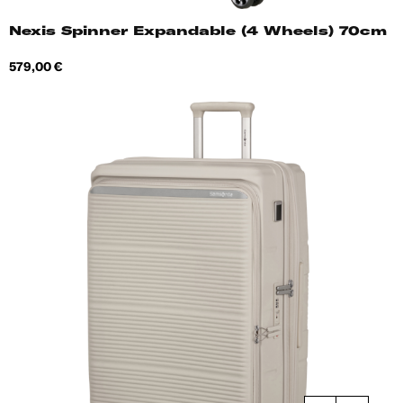
Nexis Spinner Expandable (4 Wheels) 70cm
Hind
579,00 €