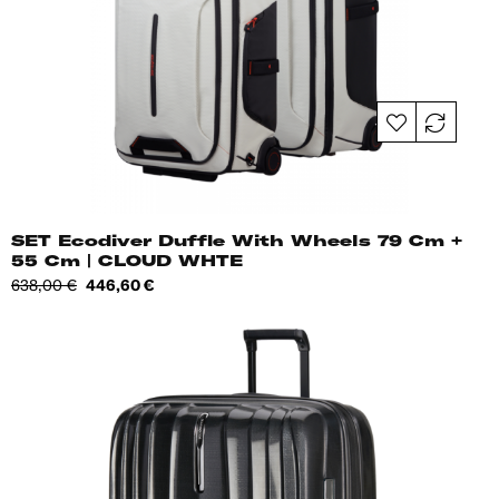
SET Ecodiver Duffle With Wheels 79 Cm +
55 Cm | CLOUD WHTE
Tavahind
Hind
638,00 €
446,60 €