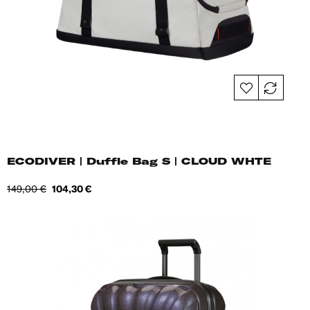
ECODIVER | Duffle Bag S | CLOUD WHTE
Tavahind
Hind
149,00 €
104,30 €