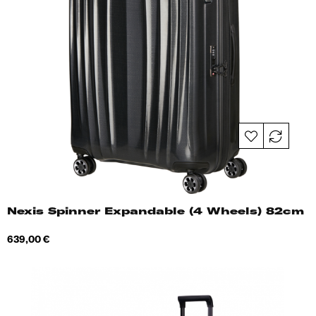
Nexis Spinner Expandable (4 Wheels) 82cm
Hind
639,00 €