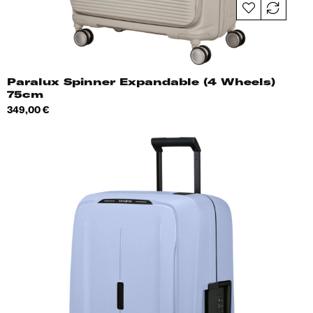
Paralux Spinner Expandable (4 Wheels)
75cm
Hind
349,00 €