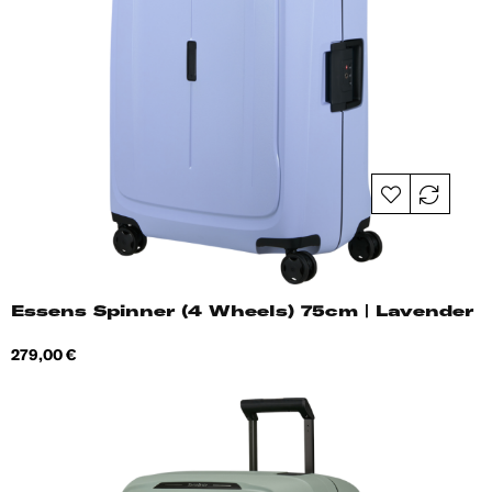
Essens Spinner (4 Wheels) 75cm | Lavender
Hind
279,00 €