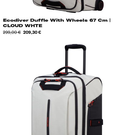
Ecodiver Duffle With Wheels 67 Cm |
CLOUD WHTE
Tavahind
Hind
299,00 €
209,30 €