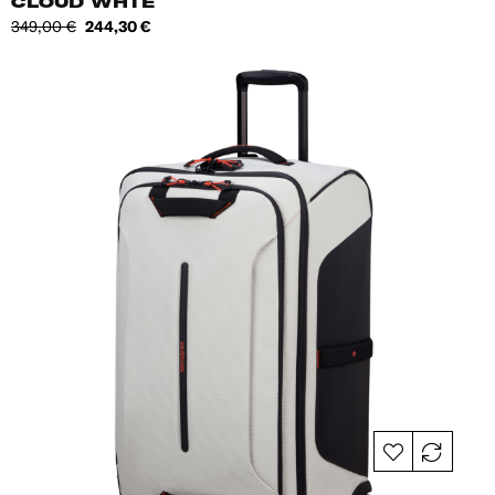
CLOUD WHTE
Tavahind
Hind
349,00 €
244,30 €