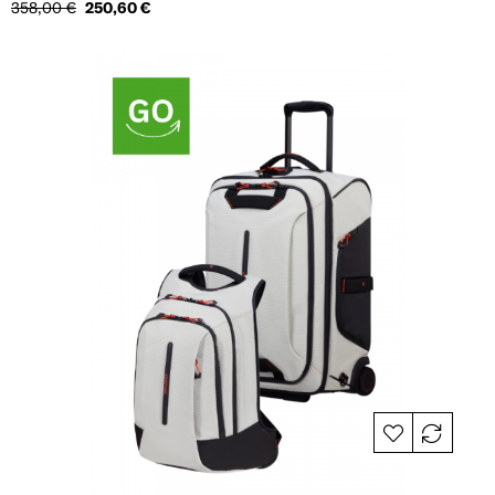
Tavahind
Hind
358,00 €
250,60 €