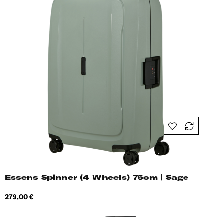
Essens Spinner (4 Wheels) 75cm | Sage
Hind
279,00 €