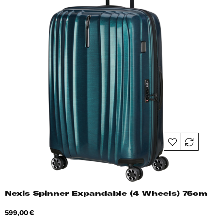
Nexis Spinner Expandable (4 Wheels) 76cm
Hind
599,00 €