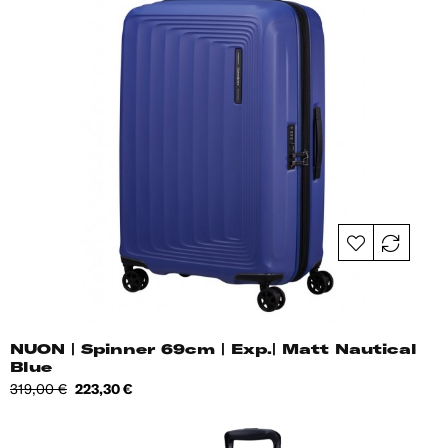
NUON | Spinner 69cm | Exp.| Matt Nautical
Blue
Tavahind
Hind
319,00 €
223,30 €