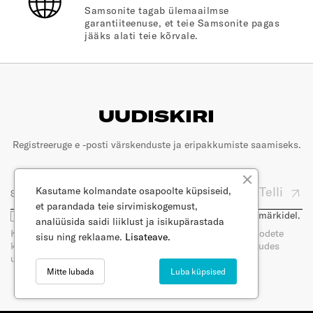
Samsonite tagab ülemaailmse
garantiiteenuse, et teie Samsonite pagas
jääks alati teie kõrvale.
UUDISKIRI
Registreeruge e -posti värskenduste ja eripakkumiste saamiseks.
Telli
Kasutame kolmandate osapoolte küpsiseid,
et parandada teie sirvimiskogemust,
Olen nõus, et minu e-posti kasutatakse turunduseesmärkidel.
analüüsida saidi liiklust ja isikupärastada
Kui tellite meie uudiskirja, saate e-posti teel uudiseid toodete
sisu ning reklaame.
Lisateave.
kohta. Saate oma nõusoleku igal ajal tagasi võtta, loobudes
uudiskirja tellimisest. Lugege meie privaatsuspoliitikat.
Mitte lubada
Luba küpsised