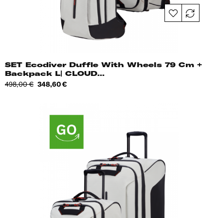
SET Ecodiver Duffle With Wheels 79 Cm +
Backpack L| CLOUD...
Tavahind
Hind
498,00 €
348,60 €