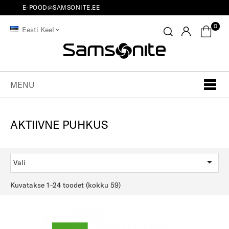
E-POOD@SAMSONITE.EE
0
Eesti Keel
MENU
AKTIIVNE PUHKUS

Vali
Kuvatakse 1–24 toodet (kokku 59)