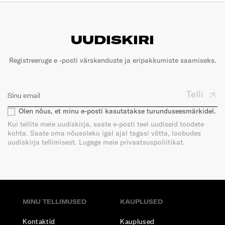
UUDISKIRI
Registreeruge e -posti värskenduste ja eripakkumiste saamiseks.
Telli
Olen nõus, et minu e-posti kasutatakse turunduseesmärkidel.
Kui tellite meie uudiskirja, saate e-posti teel uudiseid toodete
kohta. Saate oma nõusoleku igal ajal tagasi võtta, loobudes
uudiskirja tellimisest. Lugege meie privaatsuspoliitikat.
MINU TELLIMUSED
KAUPLUSED
Kontaktid
Kauplused