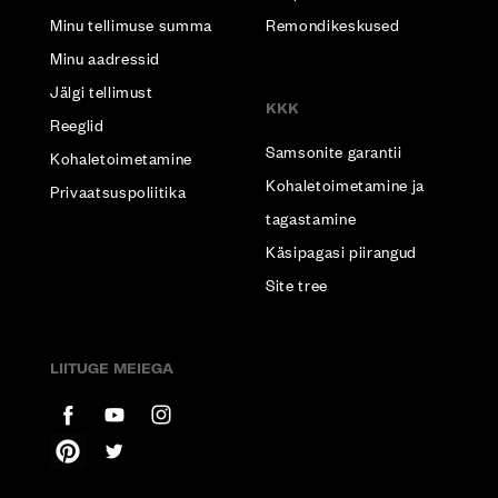
Minu tellimuse summa
Remondikeskused
Minu aadressid
Jälgi tellimust
KKK
Reeglid
Samsonite garantii
Kohaletoimetamine
Kohaletoimetamine ja
Privaatsuspoliitika
tagastamine
Käsipagasi piirangud
Site tree
LIITUGE MEIEGA