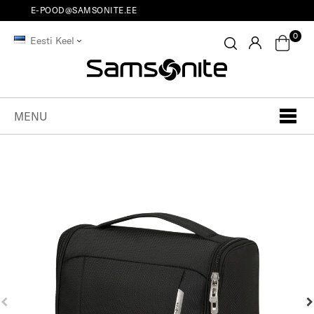
E-POOD@SAMSONITE.EE
0
Eesti Keel
MENU