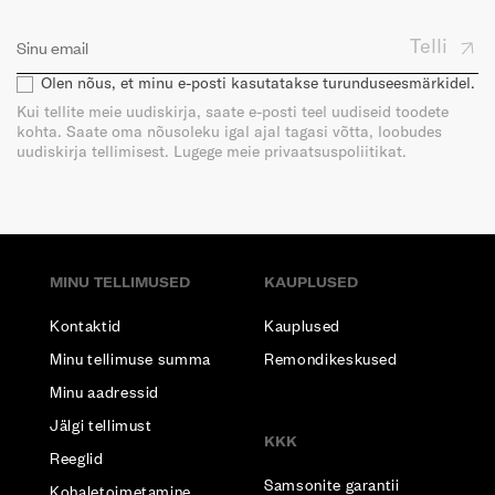
Telli
Olen nõus, et minu e-posti kasutatakse turunduseesmärkidel.
Kui tellite meie uudiskirja, saate e-posti teel uudiseid toodete
kohta. Saate oma nõusoleku igal ajal tagasi võtta, loobudes
uudiskirja tellimisest. Lugege meie privaatsuspoliitikat.
MINU TELLIMUSED
KAUPLUSED
Kontaktid
Kauplused
Minu tellimuse summa
Remondikeskused
Minu aadressid
Jälgi tellimust
KKK
Reeglid
Samsonite garantii
Kohaletoimetamine