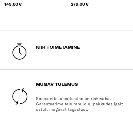
Wheels)
Hind
Hind
149,00 €
279,00 €
KIIR TOIMETAMINE
MUGAV TULEMUS
Samsonite'is ostlemine on riskivaba.
Garanteerime teie rahulolu, pakkudes igalt
ostult mugavat tagastust.