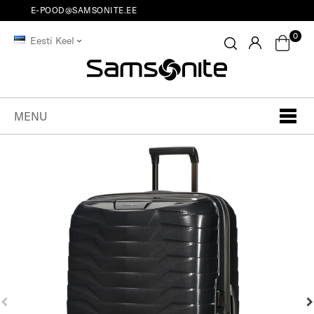
E-POOD@SAMSONITE.EE
0
Eesti Keel
MENU