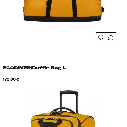
ECODIVER|Duffle Bag L
Hind
179,00 €