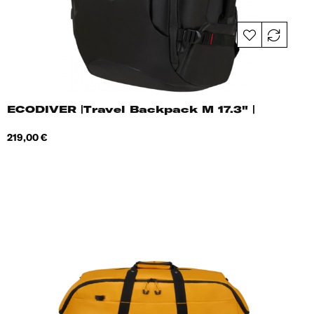
ECODIVER |Travel Backpack M 17.3" |
Hind
219,00 €