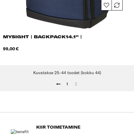
MYSIGHT | BACKPACK14.1'' |
Hind
99,00 €
Kuvatakse 25–44 toodet (kokku 44)
1
2
KIIR TOIMETAMINE