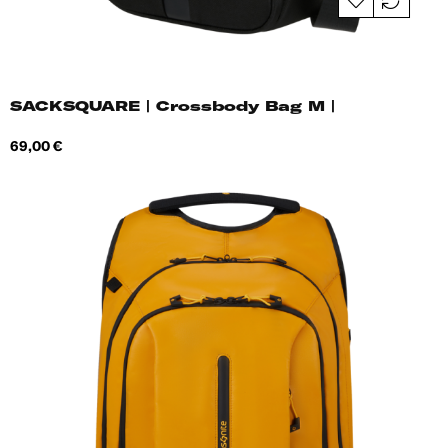
SACKSQUARE | Crossbody Bag M |
Hind
69,00 €