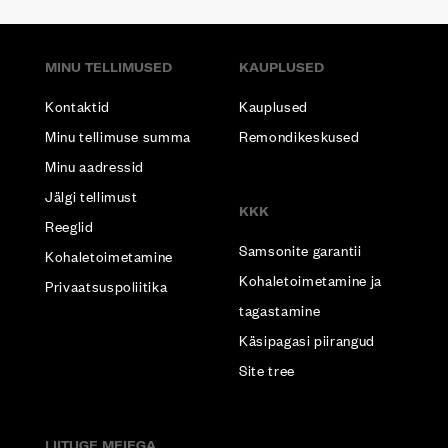
MINU TELLIMUSED
KAUPLUSED
Kontaktid
Kauplused
Minu tellimuse summa
Remondikeskused
Minu aadressid
Jälgi tellimust
KKK
Reeglid
Samsonite garantii
Kohaletoimetamine
Kohaletoimetamine ja
Privaatsuspoliitika
tagastamine
Käsipagasi piirangud
Site tree
LIITUGE MEIEGA