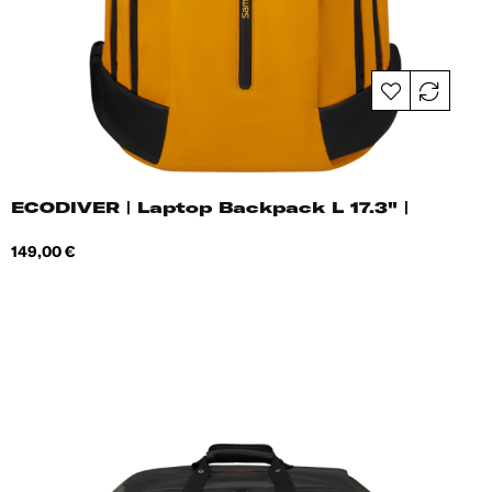
ECODIVER | Laptop Backpack L 17.3" |
Hind
149,00 €