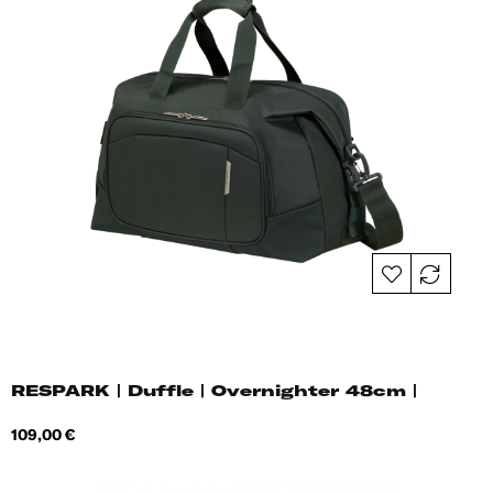
RESPARK | Duffle | Overnighter 48cm |
Hind
109,00 €