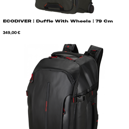
ECODIVER | Duffle With Wheels | 79 Cm
Hind
349,00 €