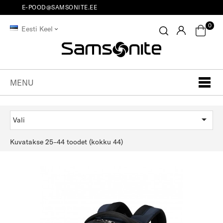
E-POOD@SAMSONITE.EE
0
Eesti Keel
MENU

Vali
Kuvatakse 25–44 toodet (kokku 44)