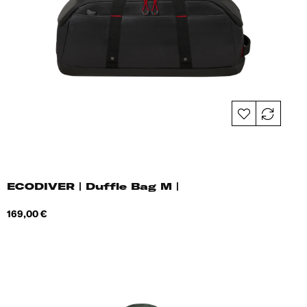
ECODIVER | Duffle Bag M |
Hind
169,00 €