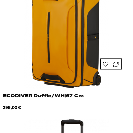
ECODIVER|Duffle/WH|67 Cm
Hind
299,00 €