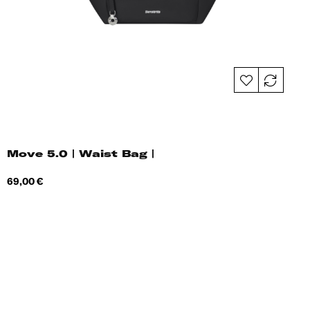
Move 5.0 | Waist Bag |
Hind
69,00 €