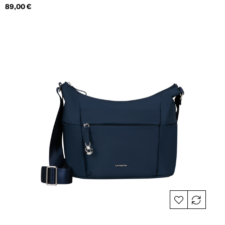
Hind
89,00 €