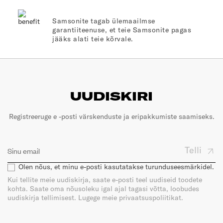
Samsonite tagab ülemaailmse
garantiiteenuse, et teie Samsonite pagas
jääks alati teie kõrvale.
UUDISKIRI
Registreeruge e -posti värskenduste ja eripakkumiste saamiseks.
Telli
Olen nõus, et minu e-posti kasutatakse turunduseesmärkidel.
Kui tellite meie uudiskirja, saate e-posti teel uudiseid toodete
kohta. Saate oma nõusoleku igal ajal tagasi võtta, loobudes
uudiskirja tellimisest. Lugege meie privaatsuspoliitikat.