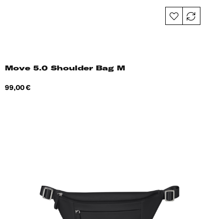
Move 5.0 Shoulder Bag M
Hind
99,00 €