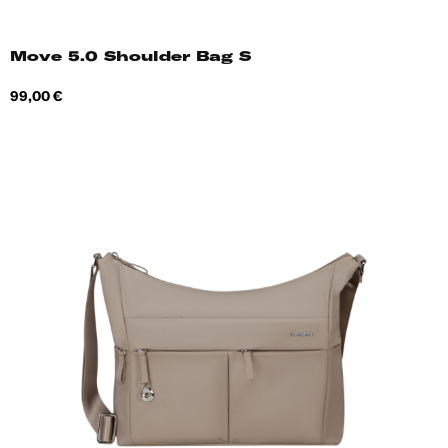
Move 5.0 Shoulder Bag S
Hind
99,00 €