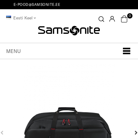
E-POOD@SAMSONITE.EE
0
Eesti Keel
MENU