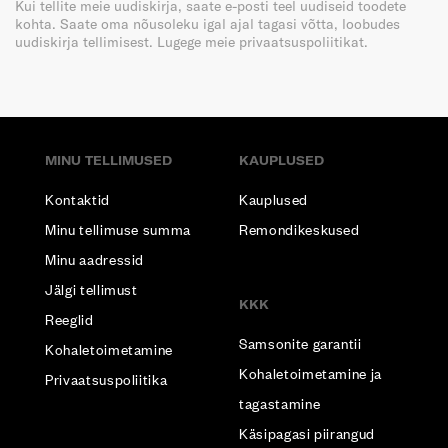
Kui tellite meie uudiskirja, saate e-posti teel uudiseid toodete
kohta. Saate oma nõusoleku igal ajal tagasi võtta, loobudes
uudiskirja tellimisest. Lugege meie privaatsuspoliitikat.
MINU TELLIMUSED
KAUPLUSED
Kontaktid
Kauplused
Minu tellimuse summa
Remondikeskused
Minu aadressid
Jälgi tellimust
KKK
Reeglid
Samsonite garantii
Kohaletoimetamine
Kohaletoimetamine ja
Privaatsuspoliitika
tagastamine
Käsipagasi piirangud