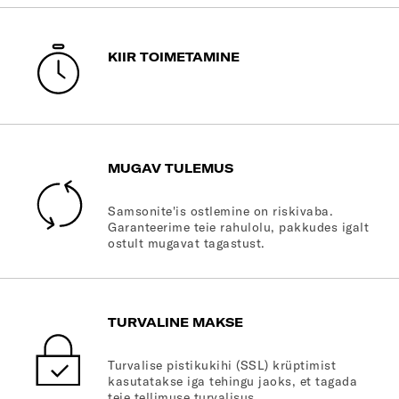
KIIR TOIMETAMINE
MUGAV TULEMUS
Samsonite'is ostlemine on riskivaba.
Garanteerime teie rahulolu, pakkudes igalt
ostult mugavat tagastust.
TURVALINE MAKSE
Turvalise pistikukihi (SSL) krüptimist
kasutatakse iga tehingu jaoks, et tagada
teie tellimuse turvalisus.