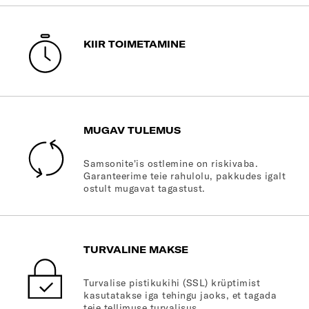
KIIR TOIMETAMINE
MUGAV TULEMUS
Samsonite'is ostlemine on riskivaba.
Garanteerime teie rahulolu, pakkudes igalt
ostult mugavat tagastust.
TURVALINE MAKSE
Turvalise pistikukihi (SSL) krüptimist
kasutatakse iga tehingu jaoks, et tagada
teie tellimuse turvalisus.