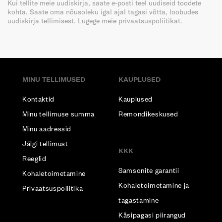
Kui tellite meie uudiskirja, saate e-posti teel uudiseid toodete
kohta. Saate oma nõusoleku igal ajal tagasi võtta, loobudes
uudiskirja tellimisest. Lugege meie privaatsuspoliitikat.
MINU TELLIMUSED
KAUPLUSED
Kontaktid
Kauplused
Minu tellimuse summa
Remondikeskused
Minu aadressid
Jälgi tellimust
KKK
Reeglid
Samsonite garantii
Kohaletoimetamine
Kohaletoimetamine ja
Privaatsuspoliitika
tagastamine
Käsipagasi piirangud