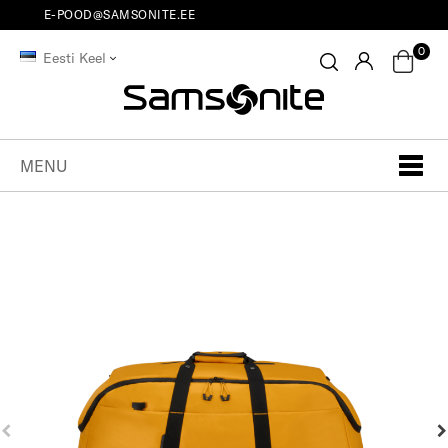
E-POOD@SAMSONITE.EE
0
Eesti Keel
MENU