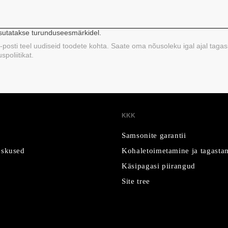
asutatakse turunduseesmärkidel.
 e-posti teel uudiseid toodete kohta. Saate oma nõusoleku igal ajal tagas
poliitikat.
KKK
Samsonite garantii
skused
Kohaletoimetamine ja tagasta
Käsipagasi piirangud
Site tree