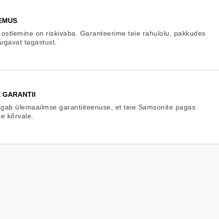
EMUS
 ostlemine on riskivaba. Garanteerime teie rahulolu, pakkudes
mugavat tagastust.
 GARANTII
gab ülemaailmse garantiiteenuse, et teie Samsonite pagas
ie kõrvale.