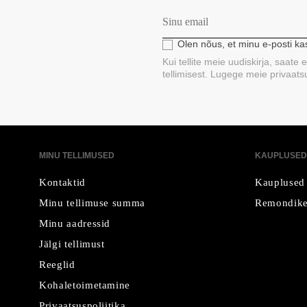
Olen nõus, et minu e-posti k
Kui tellite meie uudiskirja, saate
tellimisest. Lugege meie privaatsus
MINU TELLIMUSED
KAUPLUSED
Kontaktid
Kauplused
Minu tellimuse summa
Remondike
Minu aadressid
Jälgi tellimust
Reeglid
Kohaletoimetamine
Privaatsuspoliitika