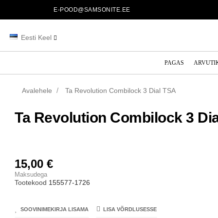
E-POOD@SAMSONITE.EE
Eesti Keel
PAGAS
ARVUTI
Avalehele
Ta Revolution Combilock 3 Dial TSA
Ta Revolution Combilock 3 Di
15,00 €
Maksudega
Tootekood
155577-1726
SOOVINIMEKIRJA LISAMA
LISA VÕRDLUSESSE