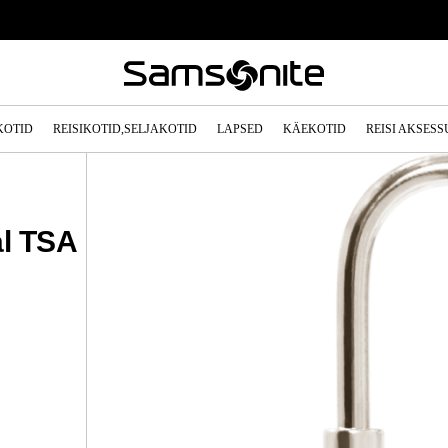
KOTID
REISIKOTID,SELJAKOTID
LAPSED
KÄEKOTID
REISI AKSES
al TSA