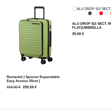
Black
Indigo
Tomat
Be
Blue
Ch
ALU DROP S|3 SECT. 
FLAT|UMBRELLA
Hind
35,00 €
Restackd | Spinner Expandable
Easy Access 55cm |
Tavahind
Hind
319,00 €
255,20 €