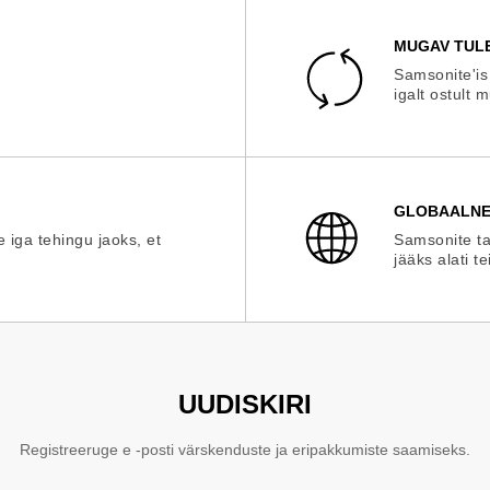
MUGAV TUL
Samsonite'is
igalt ostult 
GLOBAALNE
e iga tehingu jaoks, et
Samsonite ta
jääks alati te
UUDISKIRI
Registreeruge e -posti värskenduste ja eripakkumiste saamiseks.