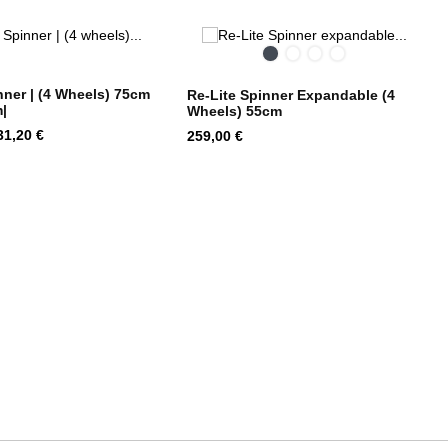
Black
Midnight
Poppy
Climbing
Blue
Red
Ivy
nner | (4 Wheels) 75cm
Re-Lite Spinner Expandable (4
|
Wheels) 55cm
ind
Hind
31,20 €
259,00 €