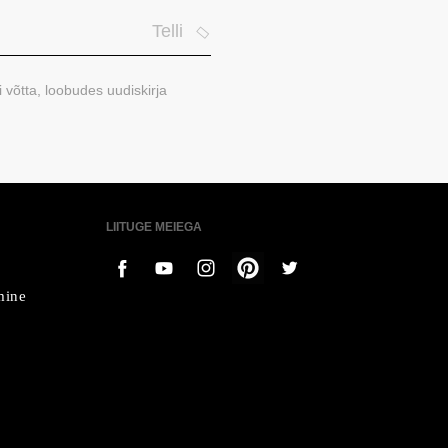
Telli
i võtta, loobudes uudiskirja
LIITUGE MEIEGA
mine