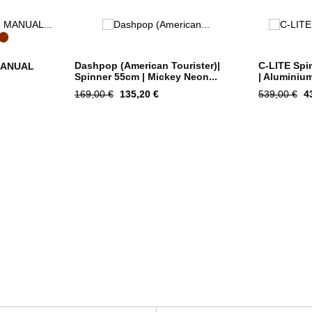
o
ige
Garnet
eck
Red
Check
Dashpop (American Tourister)|
C-LITE Spi
MANUAL
Spinner 55cm | Mickey Neon...
| Aluminium
Tavahind
Hind
Tavahind
H
169,00 €
135,20 €
539,00 €
4