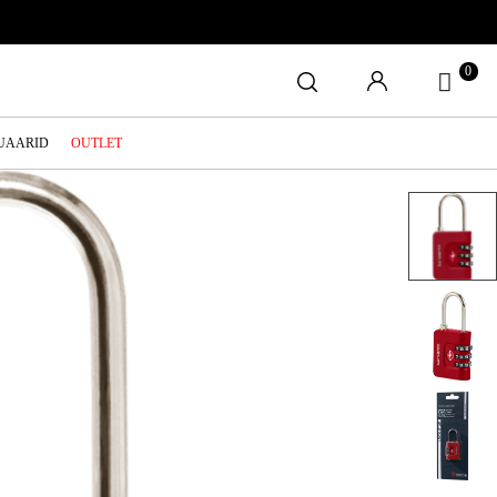
0
SUAARID
OUTLET