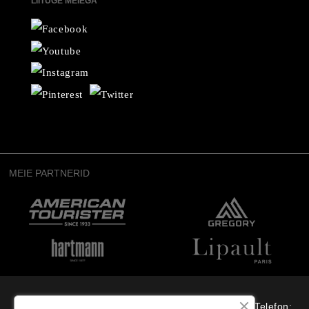
LIITUGE MEIEGA
MEIE PARTNERID
“Osterode” OÜ, Aadress: Suur-Sõjamäe 4, Tallinn, Telefon: