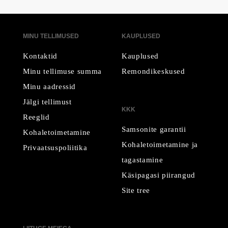
MINU TELLIMUSED
KAUPLUSED
Kontaktid
Kauplused
Minu tellimuse summa
Remondikeskused
Minu aadressid
Jälgi tellimust
KKK
Reeglid
Samsonite garantii
Kohaletoimetamine
Kohaletoimetamine ja
Privaatsuspoliitika
tagastamine
Käsipagasi piirangud
Site tree