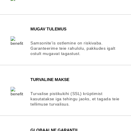
MUGAV TULEMUS
Samsonite'is ostlemine on riskivaba.
Garanteerime teie rahulolu, pakkudes igalt
ostult mugavat tagastust.
TURVALINE MAKSE
Turvalise pistikukihi (SSL) krüptimist
kasutatakse iga tehingu jaoks, et tagada teie
tellimuse turvalisus.
GLOBAALNE GARANTII