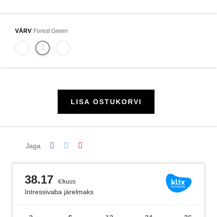
VÄRV
Forest Green
LISA OSTUKORVI
Jaga