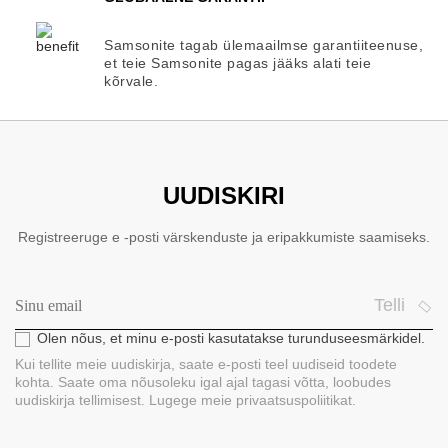
Samsonite tagab ülemaailmse garantiiteenuse,
et teie Samsonite pagas jääks alati teie
kõrvale.
UUDISKIRI
Registreeruge e -posti värskenduste ja eripakkumiste saamiseks.
Telli
Olen nõus, et minu e-posti kasutatakse turunduseesmärkidel.
Kui tellite meie uudiskirja, saate e-posti teel uudiseid toodete
kohta. Saate oma nõusoleku igal ajal tagasi võtta, loobudes
uudiskirja tellimisest. Lugege meie privaatsuspoliitikat.