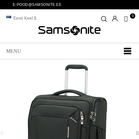
E-POOD@SAMSONITE.EE
0
Eesti Keel
MENU