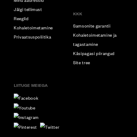
Minu aadressid
Jälgi tellimust
KKK
Reeglid
Samsonite garantii
Kohaletoimetamine
Kohaletoimetamine ja
Privaatsuspoliitika
tagastamine
Käsipagasi piirangud
Site tree
LIITUGE MEIEGA