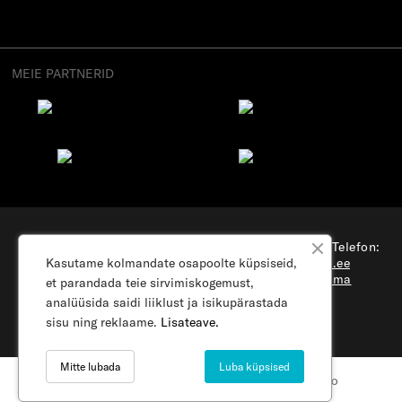
MEIE PARTNERID
“Osterode” OÜ, Aadress: Suur-Sõjamäe 4, Tallinn, Telefon:
Kasutame kolmandate osapoolte küpsiseid,
(+372) 56 879 179
, E-mail:
e-pood@samsonite.ee
Kõik õigused reserveeritud.
Külastage meie firma
et parandada teie sirvimiskogemust,
kodulehe.
analüüsida saidi liiklust ja isikupärastada
sisu ning reklaame.
Lisateave.
Mitte lubada
Luba küpsised