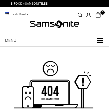
E-POOD@SAMSONITE.EE
0
Eesti Keel
MENU