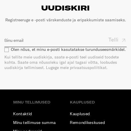
UUDISKIRI
Registreeruge e -posti värskenduste ja eripakkumiste saamiseks.
Telli
Olen nõus, et minu e-posti kasutatakse turunduseesmärkidel.
Kui tellite meie uudiskirja, saate e-posti teel uudiseid toodete
kohta. Saate oma nõusoleku igal ajal tagasi võtta, loobudes
uudiskirja tellimisest. Lugege meie privaatsuspoliitikat.
MINU TELLIMUSED
KAUPLUSED
Kontaktid
Kauplused
Minu tellimuse summa
Remondikeskused