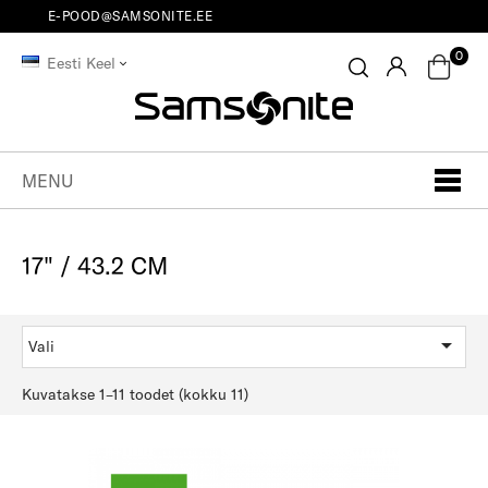
E-POOD@SAMSONITE.EE
0
Eesti Keel
MENU
17" / 43.2 CM

Vali
Kuvatakse 1–11 toodet (kokku 11)