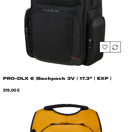
PRO-DLX 6 |Backpack 3V | 17.3" | EXP |
Hind
319,00 €