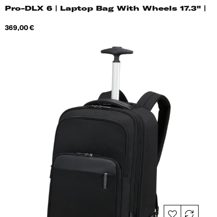
Pro-DLX 6 | Laptop Bag With Wheels 17.3" |
Hind
369,00 €