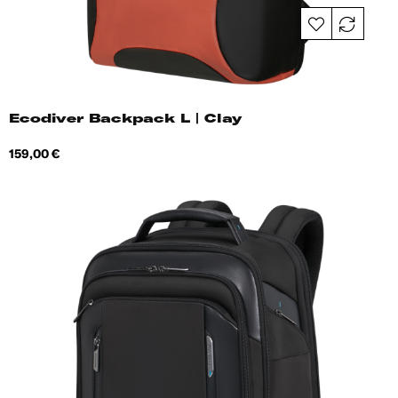
Ecodiver Backpack L | Clay
Hind
159,00 €