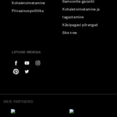
Samsonite garantii
Kohaletoimetamine
Kohaletoimetamine ja
Privaatsuspoliitika
tagastamine
Käsipagasi piirangud
Site tree
LIITUGE MEIEGA
MEIE PARTNERID