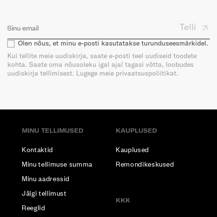
Telli
Olen nõus, et minu e-posti kasutatakse turunduseesmärkidel.
Kui tellite meie uudiskirja, saate e-posti teel uudiseid toodete
kohta. Saate oma nõusoleku igal ajal tagasi võtta, loobudes
uudiskirja tellimisest. Lugege meie privaatsuspoliitikat.
MINU TELLIMUSED
KAUPLUSED
Kontaktid
Kauplused
Minu tellimuse summa
Remondikeskused
Minu aadressid
Jälgi tellimust
KKK
Reeglid