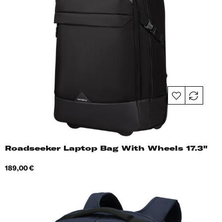
Roadseeker Laptop Bag With Wheels 17.3"
Hind
189,00 €