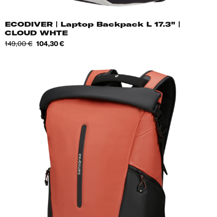
ECODIVER | Laptop Backpack L 17.3" |
CLOUD WHTE
Tavahind
Hind
149,00 €
104,30 €