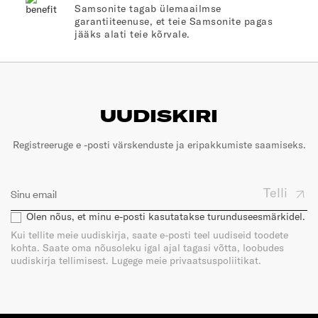
Samsonite tagab ülemaailmse
garantiiteenuse, et teie Samsonite pagas
jääks alati teie kõrvale.
UUDISKIRI
Registreeruge e -posti värskenduste ja eripakkumiste saamiseks.
Telli
Olen nõus, et minu e-posti kasutatakse turunduseesmärkidel.
Kui tellite meie uudiskirja, saate e-posti teel uudiseid toodete
kohta. Saate oma nõusoleku igal ajal tagasi võtta, loobudes
uudiskirja tellimisest. Lugege meie privaatsuspoliitikat.