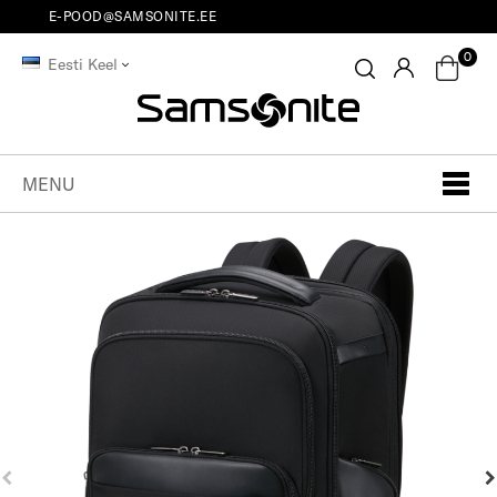
E-POOD@SAMSONITE.EE
0
Eesti Keel
MENU