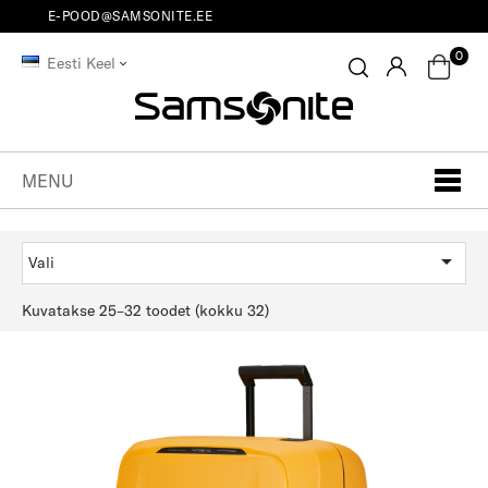
E-POOD@SAMSONITE.EE
0
Eesti Keel
MENU

Vali
Kuvatakse 25–32 toodet (kokku 32)