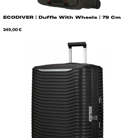
ECODIVER | Duffle With Wheels | 79 Cm
Hind
349,00 €