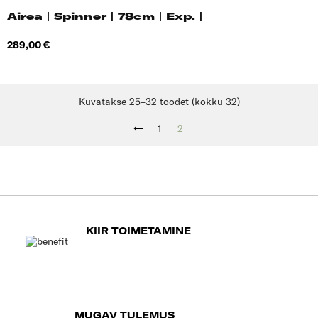
Airea | Spinner | 78cm | Exp. |
Hind
289,00 €
Kuvatakse 25–32 toodet (kokku 32)
1
2
KIIR TOIMETAMINE
MUGAV TULEMUS