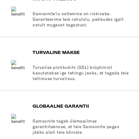
Samsonite'is ostlemine on riskivaba.
Garanteerime teie rahulolu, pakkudes igalt
ostult mugavat tagastust.
TURVALINE MAKSE
Turvalise pistikukihi (SSL) krüptimist
kasutatakse iga tehingu jaoks, et tagada teie
tellimuse turvalisus.
GLOBAALNE GARANTII
Samsonite tagab ülemaailmse
garantiiteenuse, et teie Samsonite pagas
jääks alati teie kõrvale.