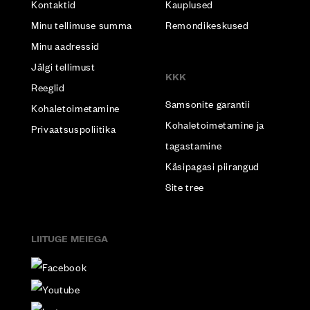
Kontaktid
Kauplused
Minu tellimuse summa
Remondikeskused
Minu aadressid
Jälgi tellimust
KKK
Reeglid
Samsonite garantii
Kohaletoimetamine
Kohaletoimetamine ja
Privaatsuspoliitika
tagastamine
Käsipagasi piirangud
Site tree
LIITUGE MEIEGA