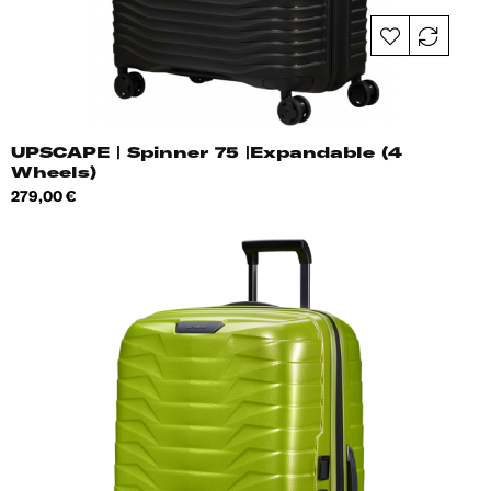
UPSCAPE | Spinner 75 |Expandable (4
Wheels)
Hind
279,00 €