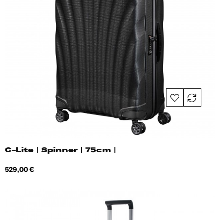
C-Lite | Spinner | 75cm |
Hind
529,00 €