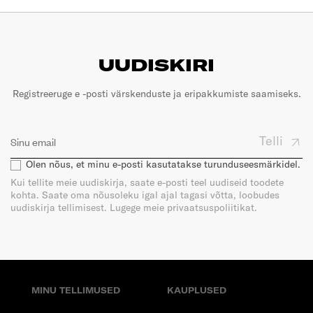
UUDISKIRI
Registreeruge e -posti värskenduste ja eripakkumiste saamiseks.
Telli
Olen nõus, et minu e-posti kasutatakse turunduseesmärkidel.
Kui tellite meie uudiskirja, saate e-posti teel uudiseid toodete
kohta. Saate oma nõusoleku igal ajal tagasi võtta, loobudes
uudiskirja tellimisest. Lugege meie privaatsuspoliitikat.
MINU TELLIMUSED
KAUPLUSED