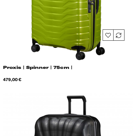
Proxis | Spinner | 75cm |
Hind
479,00 €