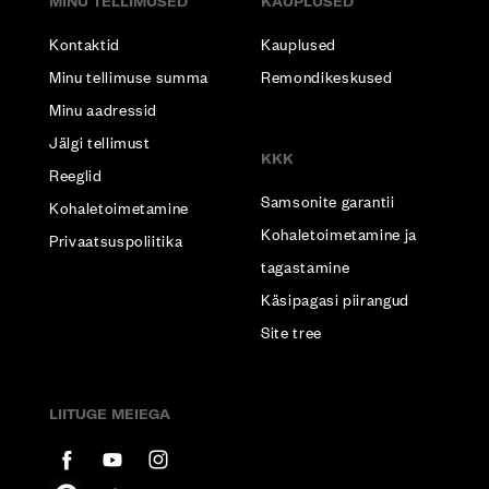
MINU TELLIMUSED
KAUPLUSED
Kontaktid
Kauplused
Minu tellimuse summa
Remondikeskused
Minu aadressid
Jälgi tellimust
KKK
Reeglid
Samsonite garantii
Kohaletoimetamine
Kohaletoimetamine ja
Privaatsuspoliitika
tagastamine
Käsipagasi piirangud
Site tree
LIITUGE MEIEGA