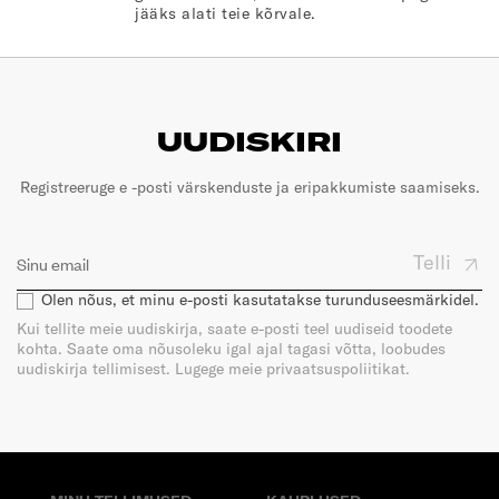
jääks alati teie kõrvale.
UUDISKIRI
Registreeruge e -posti värskenduste ja eripakkumiste saamiseks.
Telli
Olen nõus, et minu e-posti kasutatakse turunduseesmärkidel.
Kui tellite meie uudiskirja, saate e-posti teel uudiseid toodete
kohta. Saate oma nõusoleku igal ajal tagasi võtta, loobudes
uudiskirja tellimisest. Lugege meie privaatsuspoliitikat.