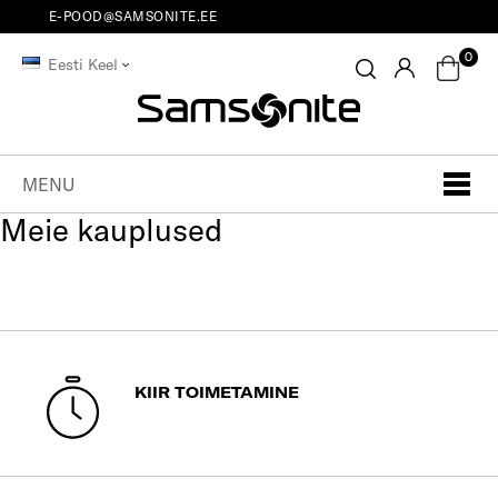
E-POOD@SAMSONITE.EE
0
Eesti Keel
MENU
Meie kauplused
KIIR TOIMETAMINE