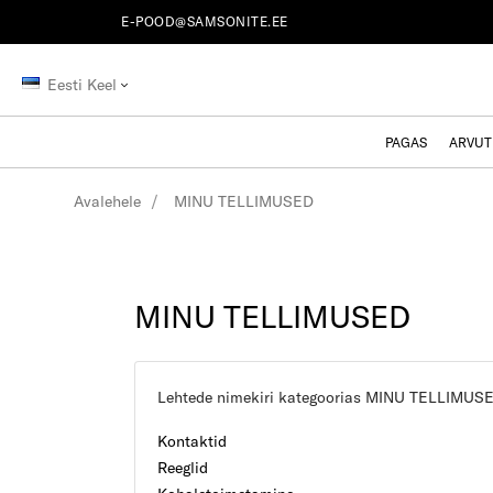
E-POOD@SAMSONITE.EE
Eesti Keel
PAGAS
ARVUT
Avalehele
MINU TELLIMUSED
MINU TELLIMUSED
Lehtede nimekiri kategoorias MINU TELLIMUS
Kontaktid
Reeglid