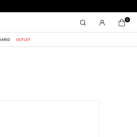
0
AARID
OUTLET