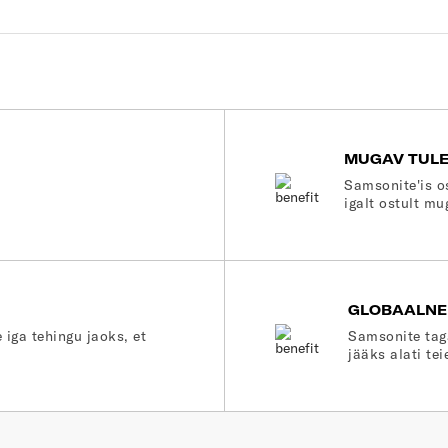
MUGAV TUL
Samsonite'is o
igalt ostult mu
GLOBAALNE
 iga tehingu jaoks, et
Samsonite tag
jääks alati tei