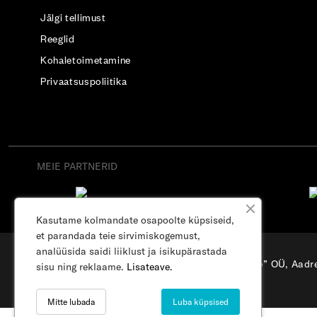
Jälgi tellimust
Reeglid
Kohaletoimetamine
Privaatsuspoliitika
MEIE PARTNERID
Kasutame kolmandate osapoolte küpsiseid,
et parandada teie sirvimiskogemust,
analüüsida saidi liiklust ja isikupärastada
“Osterode” OÜ, Aadre
sisu ning reklaame.
Lisateave.
Mitte lubada
Luba küpsised