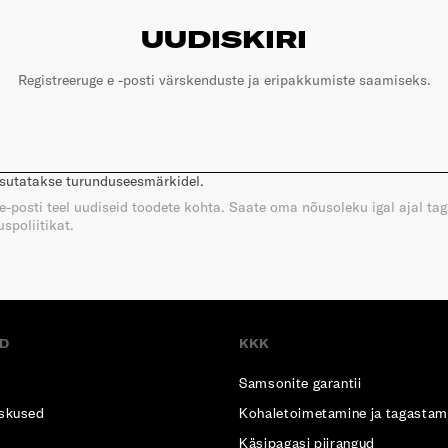
UUDISKIRI
Registreeruge e -posti värskenduste ja eripakkumiste saamiseks.
asutatakse turunduseesmärkidel.
e e-posti teel uudiseid toodete kohta. Saate oma nõusoleku igal ajal ta
spoliitikat.
D
KKK
Samsonite garantii
skused
Kohaletoimetamine ja tagastam
Käsipagasi piirangud