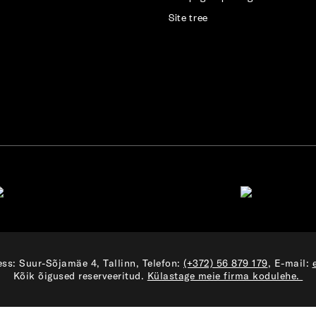
Site tree
ss: Suur-Sõjamäe 4, Tallinn, Telefon:
(+372) 56 879 179
, E-mail:
Kõik õigused reserveeritud.
Külastage meie firma kodulehe.