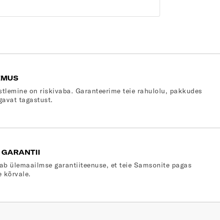
EMUS
stlemine on riskivaba. Garanteerime teie rahulolu, pakkudes
gavat tagastust.
 GARANTII
ab ülemaailmse garantiiteenuse, et teie Samsonite pagas
e kõrvale.