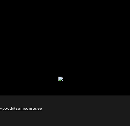
e-pood@samsonite.ee