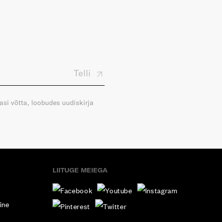
Telli
gasi võtta, loobudes uudiskirja
LIITUGE MEIEGA
ine