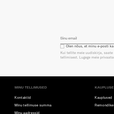
Olen nõus, et minu e-posti k
Kui tellite meie uudiskirja, saat
tellimisest. Lugege meie privaatsu
MINU TELLIMUSED
KAUPLUSE
Kontaktid
Kauplused
Minu tellimuse summa
Remondike
Minu aadressid