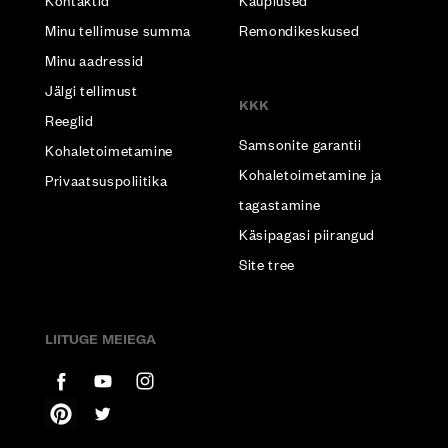
Kontaktid
Kauplused
Minu tellimuse summa
Remondikeskused
Minu aadressid
Jälgi tellimust
KKK
Reeglid
Samsonite garantii
Kohaletoimetamine
Kohaletoimetamine ja
Privaatsuspoliitika
tagastamine
Käsipagasi piirangud
Site tree
LIITUGE MEIEGA