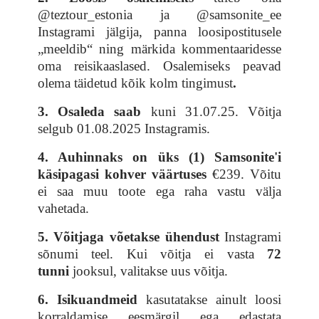
@teztour_estonia ja @samsonite_ee
Instagrami jälgija, panna loosipostitusele
„meeldib“ ning märkida kommentaaridesse
oma reisikaaslased. Osalemiseks peavad
olema täidetud kõik kolm tingimust
.
3. Osaleda saab
kuni 31.07.25. Võitja
selgub 01.08.2025 Instagramis.
4. Auhinnaks on üks (1) Samsonite'i
käsipagasi kohver väärtuses
€239. Võitu
ei saa muu toote ega raha vastu välja
vahetada.
5. Võitjaga võetakse ühendust
Instagrami
sõnumi teel. Kui võitja ei vasta
72
tunni
jooksul, valitakse uus võitja.
6. Isikuandmeid
kasutatakse ainult loosi
korraldamise eesmärgil ega edastata