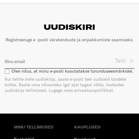
UUDISKIRI
Registreeruge e -posti värskenduste ja eripakkumiste saamiseks.
Telli
Olen nõus, et minu e-posti kasutatakse turunduseesmärkidel.
Kui tellite meie uudiskirja, saate e-posti teel uudiseid toodete
kohta. Saate oma nõusoleku igal ajal tagasi võtta, loobudes
uudiskirja tellimisest. Lugege meie privaatsuspoliitikat.
MINU TELLIMUSED
KAUPLUSED