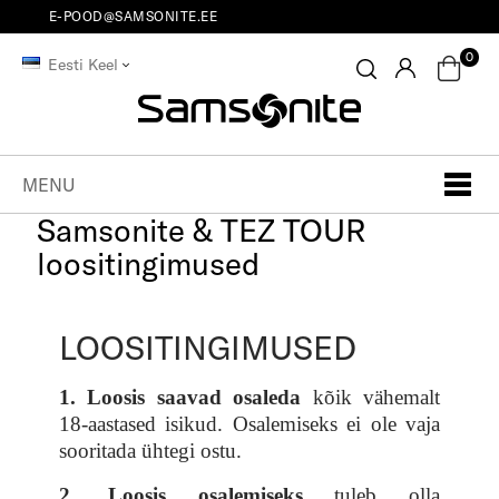
E-POOD@SAMSONITE.EE
0
Eesti Keel
MENU
Samsonite & TEZ TOUR
loositingimused
LOOSITINGIMUSED
1. Loosis saavad osaleda
kõik vähemalt
18-aastased isikud. Osalemiseks ei ole vaja
sooritada ühtegi ostu.
2. Loosis osalemiseks
tuleb olla