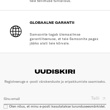
teie tellimuse turvalisus.
GLOBAALNE GARANTII
Samsonite tagab ülemaailmse
garantiiteenuse, et teie Samsonite pagas
jääks alati teie kõrvale.
UUDISKIRI
Registreeruge e -posti värskenduste ja eripakkumiste saamiseks.
Telli
Olen nõus, et minu e-posti kasutatakse turunduseesmärkidel.