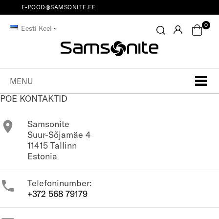
E-POOD@SAMSONITE.EE
0
Eesti Keel
MENU
POE KONTAKTID
Samsonite

Suur-Sõjamäe 4
11415 Tallinn
Estonia
Telefoninumber:

+372 568 79179