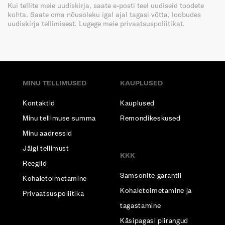
Kui tellite meie uudiskirja, saate e-posti teel uudiseid toodete
kohta. Saate oma nõusoleku igal ajal tagasi võtta, loobudes
uudiskirja tellimisest. Lugege meie privaatsuspoliitikat.
MINU TELLIMUSED
KAUPLUSED
Kontaktid
Kauplused
Minu tellimuse summa
Remondikeskused
Minu aadressid
Jälgi tellimust
KKK
Reeglid
Samsonite garantii
Kohaletoimetamine
Kohaletoimetamine ja
Privaatsuspoliitika
tagastamine
Käsipagasi piirangud