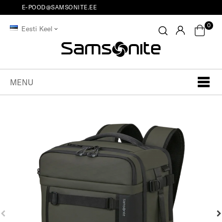
E-POOD@SAMSONITE.EE
0
Eesti Keel
MENU