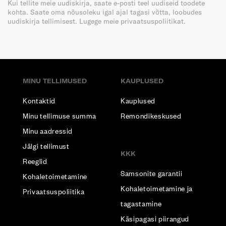
Kui tellite meie uudiskirja, saate e-posti teel uudiseid toodete
kohta. Saate oma nõusoleku igal ajal tagasi võtta, loobudes
uudiskirja tellimisest. Lugege meie privaatsuspoliitikat.
MINU TELLIMUSED
KAUPLUSED
Kontaktid
Kauplused
Minu tellimuse summa
Remondikeskused
Minu aadressid
Jälgi tellimust
KKK
Reeglid
Samsonite garantii
Kohaletoimetamine
Kohaletoimetamine ja
Privaatsuspoliitika
tagastamine
Käsipagasi piirangud