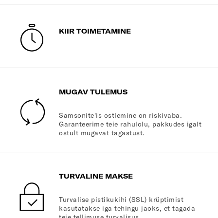
KIIR TOIMETAMINE
MUGAV TULEMUS
Samsonite'is ostlemine on riskivaba.
Garanteerime teie rahulolu, pakkudes igalt
ostult mugavat tagastust.
TURVALINE MAKSE
Turvalise pistikukihi (SSL) krüptimist
kasutatakse iga tehingu jaoks, et tagada
teie tellimuse turvalisus.