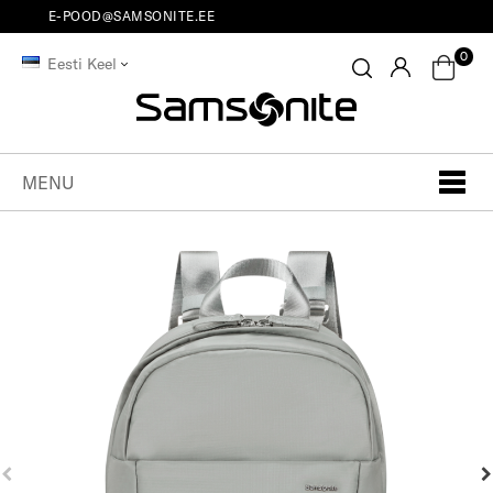
E-POOD@SAMSONITE.EE
0
Eesti Keel
MENU