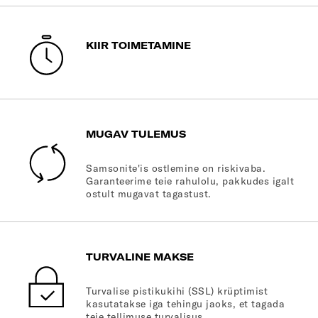
KIIR TOIMETAMINE
MUGAV TULEMUS
Samsonite'is ostlemine on riskivaba.
Garanteerime teie rahulolu, pakkudes igalt
ostult mugavat tagastust.
TURVALINE MAKSE
Turvalise pistikukihi (SSL) krüptimist
kasutatakse iga tehingu jaoks, et tagada
teie tellimuse turvalisus.