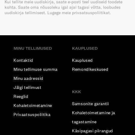
Kui tellite meie uudiskirja, saate e-posti teel uudiseid toodete
kohta. Saate oma nõusoleku igal ajal tagasi võtta, loobudes
uudiskirja tellimisest. Lugege meie privaatsuspoliitikat.
MINU TELLIMUSED
KAUPLUSED
Kontaktid
Kauplused
Minu tellimuse summa
Remondikeskused
Minu aadressid
Jälgi tellimust
KKK
Reeglid
Samsonite garantii
Kohaletoimetamine
Kohaletoimetamine ja
Privaatsuspoliitika
tagastamine
Käsipagasi piirangud