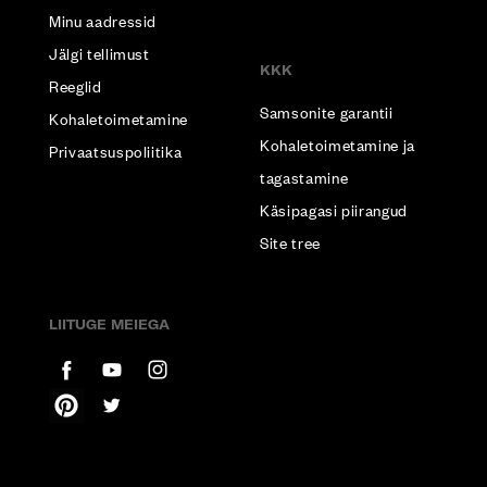
Minu aadressid
Jälgi tellimust
KKK
Reeglid
Samsonite garantii
Kohaletoimetamine
Kohaletoimetamine ja
Privaatsuspoliitika
tagastamine
Käsipagasi piirangud
Site tree
LIITUGE MEIEGA