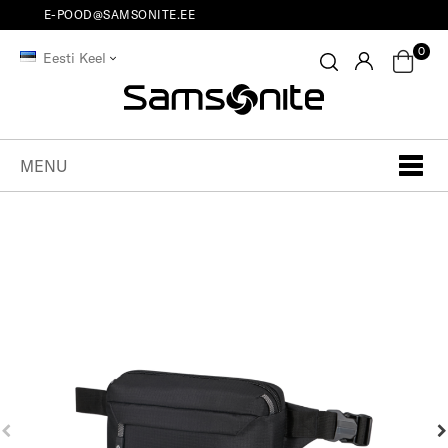
E-POOD@SAMSONITE.EE
0
Eesti Keel
MENU