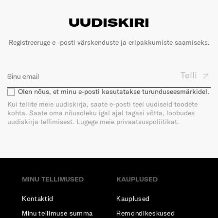
UUDISKIRI
Registreeruge e -posti värskenduste ja eripakkumiste saamiseks.
Telli
Olen nõus, et minu e-posti kasutatakse turunduseesmärkidel.
Kui tellite meie uudiskirja, saate e-posti teel uudiseid toodete
kohta. Saate oma nõusoleku igal ajal tagasi võtta, loobudes
uudiskirja tellimisest. Lugege meie privaatsuspoliitikat.
MINU TELLIMUSED
KAUPLUSED
Kontaktid
Kauplused
Minu tellimuse summa
Remondikeskused