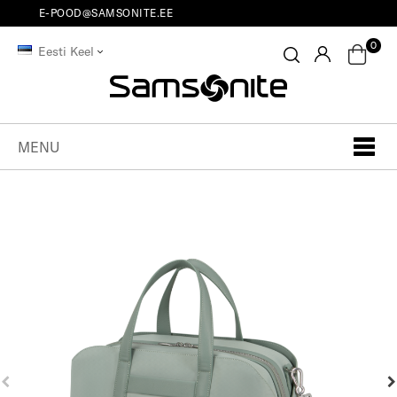
E-POOD@SAMSONITE.EE
0
Eesti Keel
MENU