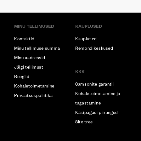
MINU TELLIMUSED
KAUPLUSED
Kontaktid
Kauplused
Minu tellimuse summa
Remondikeskused
Minu aadressid
Jälgi tellimust
KKK
Reeglid
Samsonite garantii
Kohaletoimetamine
Kohaletoimetamine ja
Privaatsuspoliitika
tagastamine
Käsipagasi piirangud
Site tree