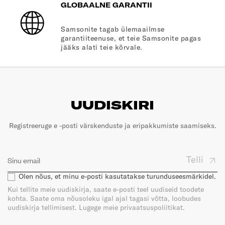
GLOBAALNE GARANTII
Samsonite tagab ülemaailmse
garantiiteenuse, et teie Samsonite pagas
jääks alati teie kõrvale.
UUDISKIRI
Registreeruge e -posti värskenduste ja eripakkumiste saamiseks.
Telli
Olen nõus, et minu e-posti kasutatakse turunduseesmärkidel.
Kui tellite meie uudiskirja, saate e-posti teel uudiseid toodete
kohta. Saate oma nõusoleku igal ajal tagasi võtta, loobudes
uudiskirja tellimisest. Lugege meie privaatsuspoliitikat.