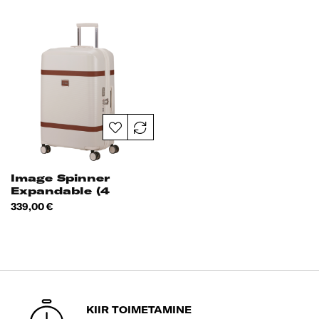
Image Spinner
Expandable (4
Wheels) 69cm
Hind
339,00 €
KIIR TOIMETAMINE