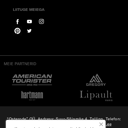
LIITUGE MEIEGA
MEIE PARTNERID
“Osterode” OÜ, Aadress: Suur-Sõjamäe 4, Tallinn, Telefon:
(+372) 56 879 179
, E-mail:
e-pood@samsonite.ee