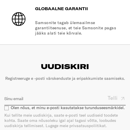
GLOBAALNE GARANTII
Samsonite tagab ülemaailmse
garantiiteenuse, et teie Samsonite pagas
jääks alati teie kõrvale.
UUDISKIRI
Registreeruge e -posti värskenduste ja eripakkumiste saamiseks.
Telli
Olen nõus, et minu e-posti kasutatakse turunduseesmärkidel.
Kui tellite meie uudiskirja, saate e-posti teel uudiseid toodete
kohta. Saate oma nõusoleku igal ajal tagasi võtta, loobudes
uudiskirja tellimisest. Lugege meie privaatsuspoliitikat.