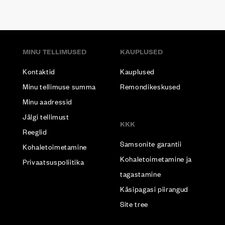
MINU TELLIMUSED
KAUPLUSED
Kontaktid
Kauplused
Minu tellimuse summa
Remondikeskused
Minu aadressid
Jälgi tellimust
KKK
Reeglid
Samsonite garantii
Kohaletoimetamine
Kohaletoimetamine ja
Privaatsuspoliitika
tagastamine
Käsipagasi piirangud
Site tree