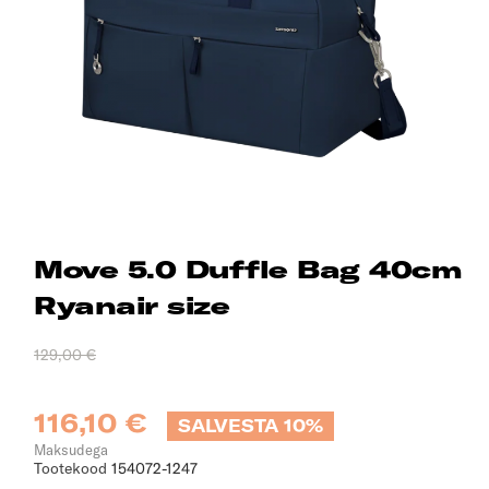
Move 5.0 Duffle Bag 40cm
Ryanair size
129,00 €
116,10 €
SALVESTA 10%
Maksudega
Tootekood
154072-1247