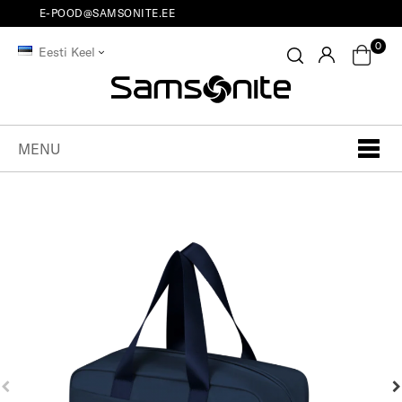
E-POOD@SAMSONITE.EE
0
Eesti Keel
MENU