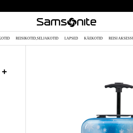
KOTID
REISIKOTID,SELJAKOTID
LAPSED
KÄEKOTID
REISI AKSES
 +