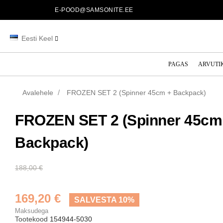
E-POOD@SAMSONITE.EE
Eesti Keel
PAGAS
ARVUTI
Avalehele
FROZEN SET 2 (Spinner 45cm + Backpack)
FROZEN SET 2 (Spinner 45cm
Backpack)
188,00 €
169,20 €
SALVESTA 10%
Maksudega
Tootekood
154944-5030