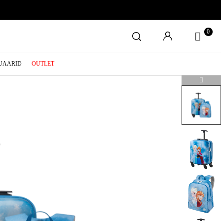
0
SUAARID
OUTLET