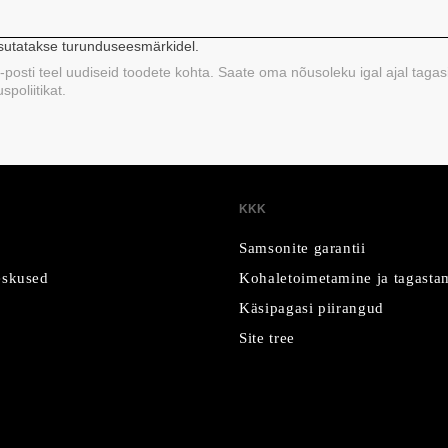
asutatakse turunduseesmärkidel.
 e-posti teel uudiseid toodete kohta. Saate oma nõusoleku igal ajal tagas
poliitikat.
KKK
Samsonite garantii
skused
Kohaletoimetamine ja tagasta
Käsipagasi piirangud
Site tree