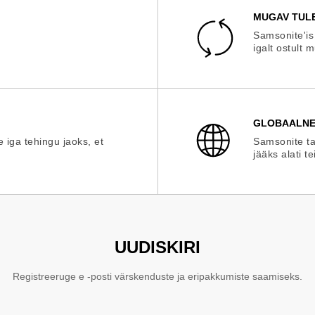
MUGAV TUL
Samsonite'is
igalt ostult 
GLOBAALNE
e iga tehingu jaoks, et
Samsonite ta
jääks alati te
UUDISKIRI
Registreeruge e -posti värskenduste ja eripakkumiste saamiseks.