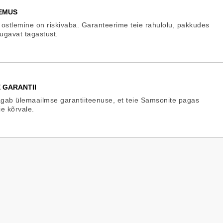
EMUS
 ostlemine on riskivaba. Garanteerime teie rahulolu, pakkudes
mugavat tagastust.
 GARANTII
gab ülemaailmse garantiiteenuse, et teie Samsonite pagas
ie kõrvale.