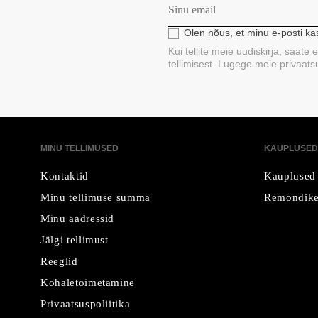
Olen nõus, et minu e-posti k
Kui tellite meie uudiskirja, saate
tellimisest. Lugege meie privaatsus
MINU TELLIMUSED
KAUPLUSED
Kontaktid
Kauplused
Minu tellimuse summa
Remondike
Minu aadressid
Jälgi tellimust
Reeglid
Kohaletoimetamine
Privaatsuspoliitika