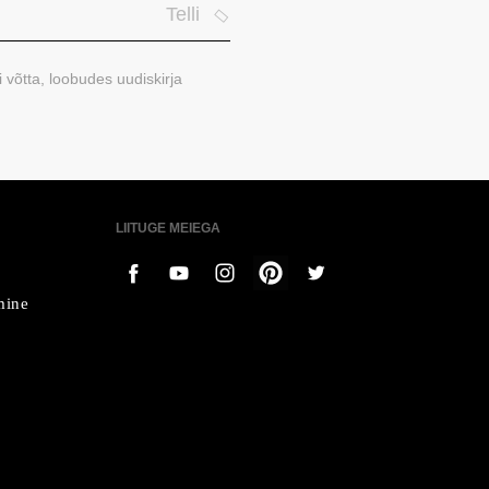
Telli
i võtta, loobudes uudiskirja
LIITUGE MEIEGA
mine