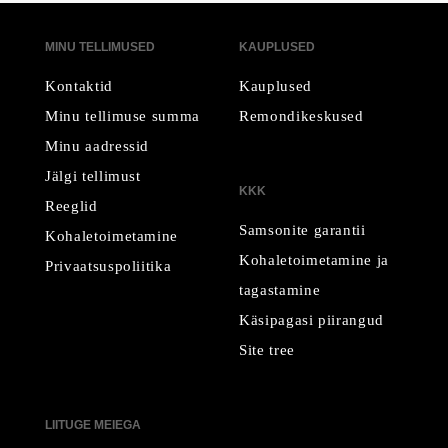
MINU TELLIMUSED
KAUPLUSED
Kontaktid
Kauplused
Minu tellimuse summa
Remondikeskused
Minu aadressid
Jälgi tellimust
KKK
Reeglid
Samsonite garantii
Kohaletoimetamine
Kohaletoimetamine ja
Privaatsuspoliitika
tagastamine
Käsipagasi piirangud
Site tree
LIITUGE MEIEGA