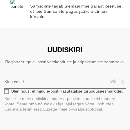
Samsonite tagab ülemaailmse garantiiteenuse,
et teie Samsonite pagas jääks alati teie
kõrvale.
UUDISKIRI
Registreeruge e -posti värskenduste ja eripakkumiste saamiseks.
Telli
Olen nõus, et minu e-posti kasutatakse turunduseesmärkidel.
Kui tellite meie uudiskirja, saate e-posti teel uudiseid toodete
kohta. Saate oma nõusoleku igal ajal tagasi võtta, loobudes
uudiskirja tellimisest. Lugege meie privaatsuspoliitikat.