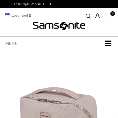
E-POOD@SAMSONITE.EE
0
Eesti Keel
MENU