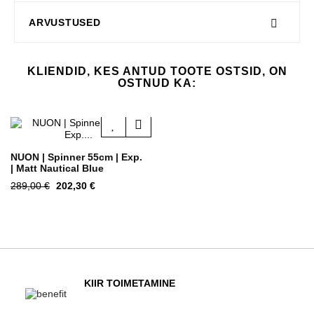
ARVUSTUSED
KLIENDID, KES ANTUD TOOTE OSTSID, ON
OSTNUD KA:
NUON | Spinner 55cm | Exp.
| Matt Nautical Blue
Tavahind
Hind
289,00 €
202,30 €
KIIR TOIMETAMINE