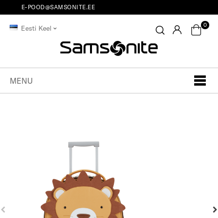
E-POOD@SAMSONITE.EE
0
Eesti Keel
MENU