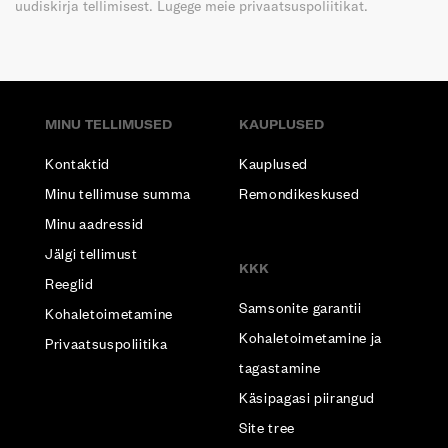
uudiskirja tellimisest. Lugege meie privaatsuspoliitikat.
MINU TELLIMUSED
KAUPLUSED
Kontaktid
Kauplused
Minu tellimuse summa
Remondikeskused
Minu aadressid
Jälgi tellimust
KKK
Reeglid
Samsonite garantii
Kohaletoimetamine
Kohaletoimetamine ja
Privaatsuspoliitika
tagastamine
Käsipagasi piirangud
Site tree