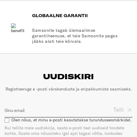
GLOBAALNE GARANTII
Samsonite tagab ülemaailmse
garantiiteenuse, et teie Samsonite pagas
jääks alati teie kõrvale.
UUDISKIRI
Registreeruge e -posti värskenduste ja eripakkumiste saamiseks.
Telli
Olen nõus, et minu e-posti kasutatakse turunduseesmärkidel.
Kui tellite meie uudiskirja, saate e-posti teel uudiseid toodete
kohta. Saate oma nõusoleku igal ajal tagasi võtta, loobudes